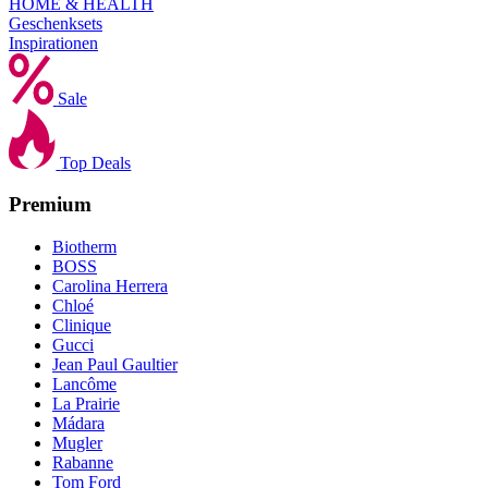
HOME & HEALTH
Geschenksets
Inspirationen
Sale
Top Deals
Premium
Biotherm
BOSS
Carolina Herrera
Chloé
Clinique
Gucci
Jean Paul Gaultier
Lancôme
La Prairie
Mádara
Mugler
Rabanne
Tom Ford