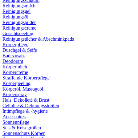
Reinigungsschaum
Reinigungsmilch
Reinigungsgel
Reinigungsöl
Reinigungspuder
Reinigungscreme
Gesichtspeeling
Reinigungstücher & Abschminkpads
Körperpflege
Duschgel & Seife
Badezusatz
Deodorant
Körpermilch
Körpercreme
Straffende Körperpflege
Körperpeeling
Körperöl, Massageöl
Körperspray
Hals, Dekolleté & Brust
Cellulite & Dehnungsstreifen
Intimpflege & -hygiene
Accessoires
Sonnenpflege
Sets & Reisegrößen
Sonnenschutz Körper