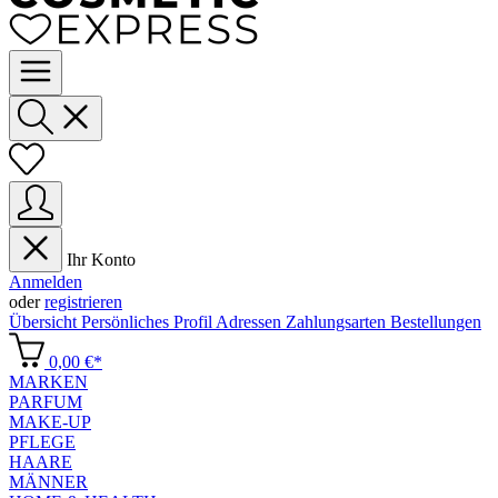
Ihr Konto
Anmelden
oder
registrieren
Übersicht
Persönliches Profil
Adressen
Zahlungsarten
Bestellungen
0,00 €*
MARKEN
PARFUM
MAKE-UP
PFLEGE
HAARE
MÄNNER