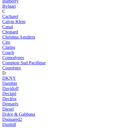
Burberry
Bvlgari
C
Cacharel
Calvin Klein
Canal
Chopard
Christina Aguilera
Ciro
Clarins
Coach
Comodynes
Comptoir Sud Pacifique
Courrèges
D
DKNY
Darphin
Davidoff
Declaré
Decléor
Demarés
Diesel
Dolce & Gabbana
Dsquared2
Dunhill