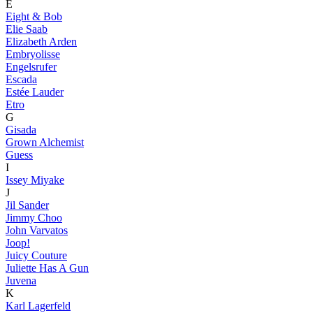
E
Eight & Bob
Elie Saab
Elizabeth Arden
Embryolisse
Engelsrufer
Escada
Estée Lauder
Etro
G
Gisada
Grown Alchemist
Guess
I
Issey Miyake
J
Jil Sander
Jimmy Choo
John Varvatos
Joop!
Juicy Couture
Juliette Has A Gun
Juvena
K
Karl Lagerfeld