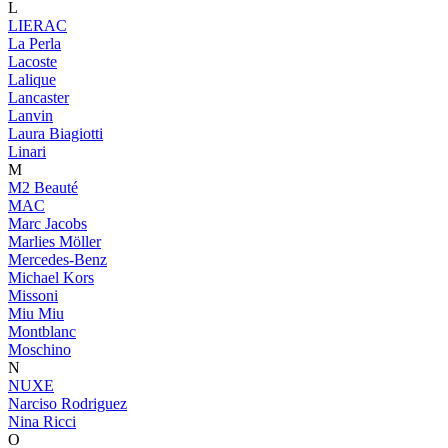
L
LIERAC
La Perla
Lacoste
Lalique
Lancaster
Lanvin
Laura Biagiotti
Linari
M
M2 Beauté
MAC
Marc Jacobs
Marlies Möller
Mercedes-Benz
Michael Kors
Missoni
Miu Miu
Montblanc
Moschino
N
NUXE
Narciso Rodriguez
Nina Ricci
O