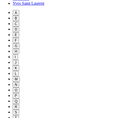
Yves Saint Laurent
A
B
C
D
E
F
G
H
I
J
K
L
M
N
O
P
Q
R
S
T