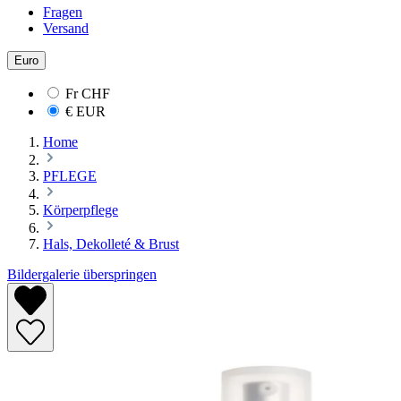
Fragen
Versand
Euro
Fr
CHF
€
EUR
Home
PFLEGE
Körperpflege
Hals, Dekolleté & Brust
Bildergalerie überspringen