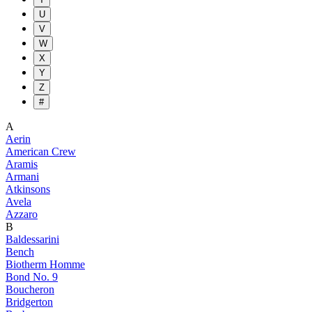
U
V
W
X
Y
Z
#
A
Aerin
American Crew
Aramis
Armani
Atkinsons
Avela
Azzaro
B
Baldessarini
Bench
Biotherm Homme
Bond No. 9
Boucheron
Bridgerton