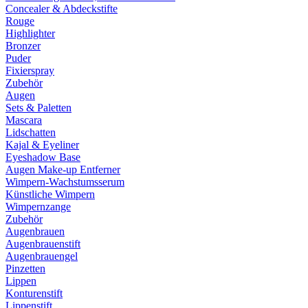
Concealer & Abdeckstifte
Rouge
Highlighter
Bronzer
Puder
Fixierspray
Zubehör
Augen
Sets & Paletten
Mascara
Lidschatten
Kajal & Eyeliner
Eyeshadow Base
Augen Make-up Entferner
Wimpern-Wachstumsserum
Künstliche Wimpern
Wimpernzange
Zubehör
Augenbrauen
Augenbrauenstift
Augenbrauengel
Pinzetten
Lippen
Konturenstift
Lippenstift