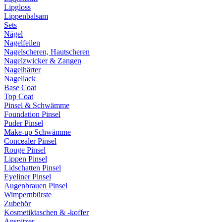
Lipgloss
Lippenbalsam
Sets
Nägel
Nagelfeilen
Nagelscheren, Hautscheren
Nagelzwicker & Zangen
Nagelhärter
Nagellack
Base Coat
Top Coat
Pinsel & Schwämme
Foundation Pinsel
Puder Pinsel
Make-up Schwämme
Concealer Pinsel
Rouge Pinsel
Lippen Pinsel
Lidschatten Pinsel
Eyeliner Pinsel
Augenbrauen Pinsel
Wimpernbürste
Zubehör
Kosmetiktaschen & -koffer
Anspitzer