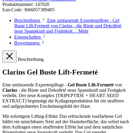
Produktnummer:
147020
Ean-Code: 3666057389405
Beschreibung
Eine umfassende Expertenpflege - Gel
Buste Lift-Fermeté von Clarins - die Büste und Dekolleté
neue Spannkraft und Festigkeit…
Mehr
Eigenschaften
Bewertungen
Beschreibung
Clarins Gel Buste Lift-Fermeté
Eine umfassende Expertenpflege -
Gel Buste Lift-Fermeté
von
Clarins
- die Büste und Dekolleté neue Spannkraft und Festigkeit
verleiht. Der neue Komplex [TRIPEPTIDE + HEART SEED
EXTRACT] begünstigt die Kollagenproduktion für ein strafferes
und aufgepolstertes Erscheinungsbild der Haut.
Mit sofortigem Lifting-Effekt: Das erfrischende roséfarbene Gel
bildet ein unsichtbares Netz auf der Hautoberfläche, das sofort nach
dem Auftragen einen straffenden Effekt hat und dem natürlichen
Büstenhalter neue Spannkraft verleiht. Das Gel spendet