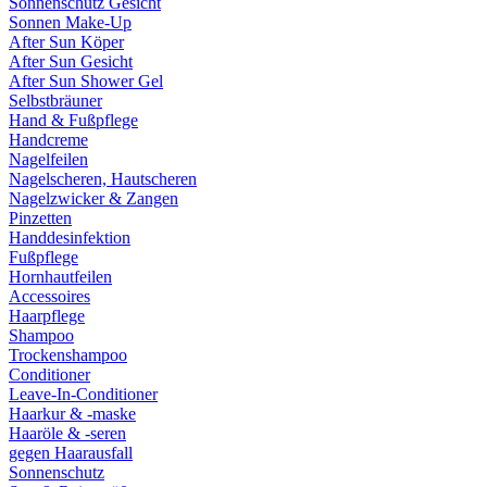
Sonnenschutz Gesicht
Sonnen Make-Up
After Sun Köper
After Sun Gesicht
After Sun Shower Gel
Selbstbräuner
Hand & Fußpflege
Handcreme
Nagelfeilen
Nagelscheren, Hautscheren
Nagelzwicker & Zangen
Pinzetten
Handdesinfektion
Fußpflege
Hornhautfeilen
Accessoires
Haarpflege
Shampoo
Trockenshampoo
Conditioner
Leave-In-Conditioner
Haarkur & -maske
Haaröle & -seren
gegen Haarausfall
Sonnenschutz