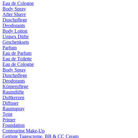
Eau de Cologne
Body Spray
After Shave
Duschpflege
Deodorants
Body Lotion
Unisex Düfte
Geschenksets
Parfum
Eau de Parfum
Eau de Toilette
Eau de Cologne
Body Spray
Duschpflege
Deodorants
Körperpflege
Raumdüfte
Duftkerzen
Diffuser
Raumspray
Teint
Primer
Foundation
Contouring Make-Up
Getönte Tagescreme, BB & CC Cream