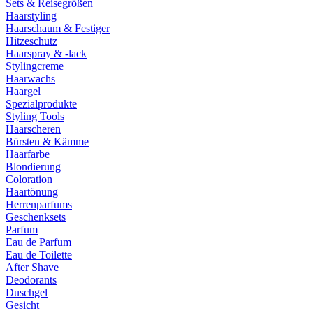
Sets & Reisegrößen
Haarstyling
Haarschaum & Festiger
Hitzeschutz
Haarspray & -lack
Stylingcreme
Haarwachs
Haargel
Spezialprodukte
Styling Tools
Haarscheren
Bürsten & Kämme
Haarfarbe
Blondierung
Coloration
Haartönung
Herrenparfums
Geschenksets
Parfum
Eau de Parfum
Eau de Toilette
After Shave
Deodorants
Duschgel
Gesicht