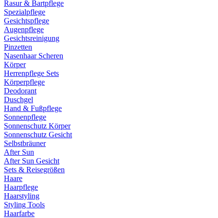
Rasur & Bartpflege
Spezialpflege
Gesichtspflege
Augenpflege
Gesichtsreinigung
Pinzetten
Nasenhaar Scheren
Körper
Herrenpflege Sets
Körperpflege
Deodorant
Duschgel
Hand & Fußpflege
Sonnenpflege
Sonnenschutz Körper
Sonnenschutz Gesicht
Selbstbräuner
After Sun
After Sun Gesicht
Sets & Reisegrößen
Haare
Haarpflege
Haarstyling
Styling Tools
Haarfarbe