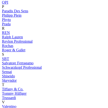
OPI
P
Paradis Des Sens
Philipp Plein
Phyto
Prada
R
REN
Ralph Lauren
Revlon Professional
Rochas
Roger & Gallet
S
SBT
Salvatore Ferragamo
Schwarzkopf Professional
Sensai
Shiseido
Skeyndor
T
Tiffany & Co.
Tommy Hilfiger
Trussardi
V
Valentino