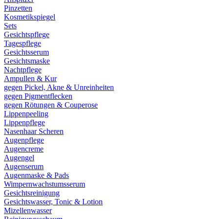
Pinzetten
Kosmetikspiegel
Sets
Gesichtspflege
Tagespflege
Gesichtsserum
Gesichtsmaske
Nachtpflege
Ampullen & Kur
gegen Pickel, Akne & Unreinheiten
gegen Pigmentflecken
gegen Rötungen & Couperose
Lippenpeeling
Lippenpflege
Nasenhaar Scheren
Augenpflege
Augencreme
Augengel
Augenserum
Augenmaske & Pads
Wimpernwachstumsserum
Gesichtsreinigung
Gesichtswasser, Tonic & Lotion
Mizellenwasser