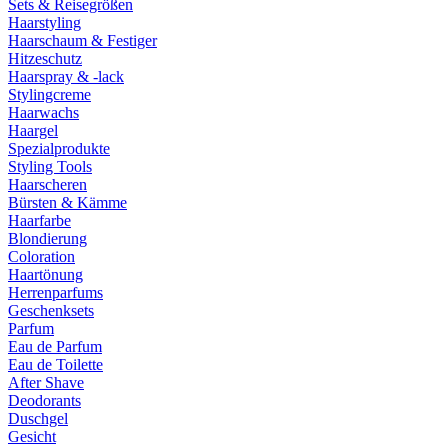
Sets & Reisegrößen
Haarstyling
Haarschaum & Festiger
Hitzeschutz
Haarspray & -lack
Stylingcreme
Haarwachs
Haargel
Spezialprodukte
Styling Tools
Haarscheren
Bürsten & Kämme
Haarfarbe
Blondierung
Coloration
Haartönung
Herrenparfums
Geschenksets
Parfum
Eau de Parfum
Eau de Toilette
After Shave
Deodorants
Duschgel
Gesicht