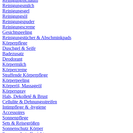
Reinigungsschaum
Reinigungsmilch
Reinigungsgel
Reinigungsöl
Reinigungspuder
Reinigungscreme
Gesichtspeeling
Reinigungstücher & Abschminkpads
Körperpflege
Duschgel & Seife
Badezusatz
Deodorant
Körpermilch
Körpercreme
Straffende Körperpflege
Körperpeeling
Körperöl, Massageöl
Körperspray
Hals, Dekolleté & Brust
Cellulite & Dehnungsstreifen
Intimpflege & -hygiene
Accessoires
Sonnenpflege
Sets & Reisegrößen
Sonnenschutz Körper