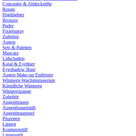
Concealer & Abdeckstifte
Rouge
Highlighter
Bronzer
Puder
Fixierspray
Zubehör
Augen
Sets & Paletten
Mascara
Lidschatten
Kajal & Eyeliner
Eyeshadow Base
Augen Make-up Entferner
Wimpern-Wachstumsserum
Künstliche Wimpern
Wimpernzange
Zubehör
Augenbrauen
Augenbrauenstift
Augenbrauengel
Pinzetten
Lippen
Konturenstift
Lippenstift