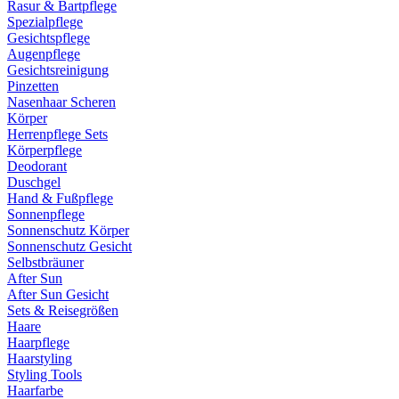
Rasur & Bartpflege
Spezialpflege
Gesichtspflege
Augenpflege
Gesichtsreinigung
Pinzetten
Nasenhaar Scheren
Körper
Herrenpflege Sets
Körperpflege
Deodorant
Duschgel
Hand & Fußpflege
Sonnenpflege
Sonnenschutz Körper
Sonnenschutz Gesicht
Selbstbräuner
After Sun
After Sun Gesicht
Sets & Reisegrößen
Haare
Haarpflege
Haarstyling
Styling Tools
Haarfarbe