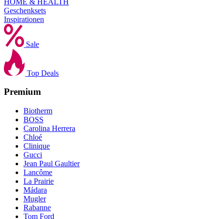
HOME & HEALTH
Geschenksets
Inspirationen
Sale
Top Deals
Premium
Biotherm
BOSS
Carolina Herrera
Chloé
Clinique
Gucci
Jean Paul Gaultier
Lancôme
La Prairie
Mádara
Mugler
Rabanne
Tom Ford