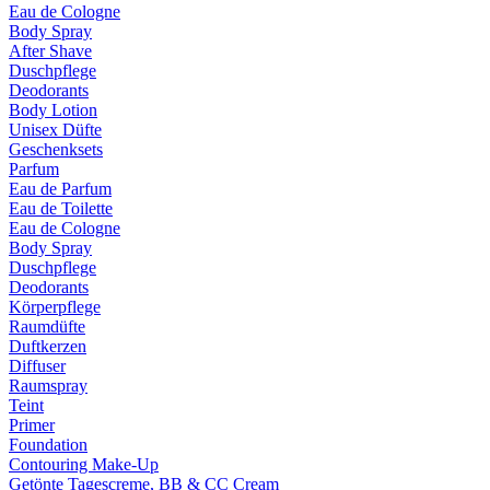
Eau de Cologne
Body Spray
After Shave
Duschpflege
Deodorants
Body Lotion
Unisex Düfte
Geschenksets
Parfum
Eau de Parfum
Eau de Toilette
Eau de Cologne
Body Spray
Duschpflege
Deodorants
Körperpflege
Raumdüfte
Duftkerzen
Diffuser
Raumspray
Teint
Primer
Foundation
Contouring Make-Up
Getönte Tagescreme, BB & CC Cream