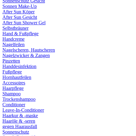
Sonnenschutz Gesicht
Sonnen Make-Up
After Sun Köper
After Sun Gesicht
After Sun Shower Gel
Selbstbräuner
Hand & Fußpflege
Handcreme
Nagelfeilen
Nagelscheren, Hautscheren
Nagelzwicker & Zangen
Pinzetten
Handdesinfektion
Fußpflege
Hornhautfeilen
Accessoires
Haarpflege
Shampoo
Trockenshampoo
Conditioner
Leave-In-Conditioner
Haarkur & -maske
Haaröle & -seren
gegen Haarausfall
Sonnenschutz