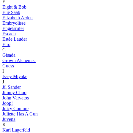
E
Eight & Bob
Elie Saab
Elizabeth Arden
Embryolisse
Engelsrufer
Escada
Estée Lauder
Etro
G
Gisada
Grown Alchemist
Guess
I
Issey Miyake
J
Jil Sander
Jimmy Choo
John Varvatos
Joop!
Juicy Couture
Juliette Has A Gun
Juvena
K
Karl Lagerfeld