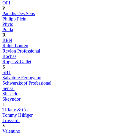
OPI
P
Paradis Des Sens
Philipp Plein
Phyto
Prada
R
REN
Ralph Lauren
Revlon Professional
Rochas
Roger & Gallet
S
SBT
Salvatore Ferragamo
Schwarzkopf Professional
Sensai
Shiseido
Skeyndor
T
Tiffany & Co.
Tommy Hilfiger
Trussardi
V
Valentino