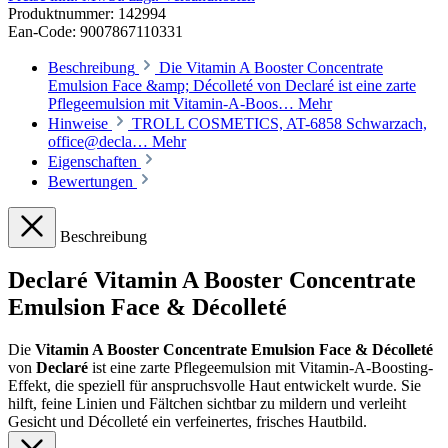
Produktnummer:
142994
Ean-Code: 9007867110331
Beschreibung
Die Vitamin A Booster Concentrate
Emulsion Face &amp; Décolleté von Declaré ist eine zarte
Pflegeemulsion mit Vitamin-A-Boos…
Mehr
Hinweise
TROLL COSMETICS, AT-6858 Schwarzach,
office@decla…
Mehr
Eigenschaften
Bewertungen
Beschreibung
Declaré Vitamin A Booster Concentrate
Emulsion Face & Décolleté
Die
Vitamin A Booster Concentrate Emulsion Face & Décolleté
von
Declaré
ist eine zarte Pflegeemulsion mit Vitamin-A-Boosting-
Effekt, die speziell für anspruchsvolle Haut entwickelt wurde. Sie
hilft, feine Linien und Fältchen sichtbar zu mildern und verleiht
Gesicht und Décolleté ein verfeinertes, frisches Hautbild.