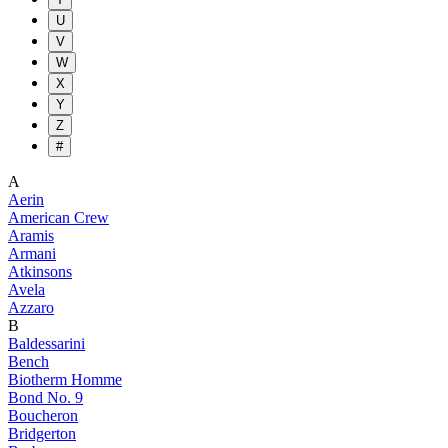
U
V
W
X
Y
Z
#
A
Aerin
American Crew
Aramis
Armani
Atkinsons
Avela
Azzaro
B
Baldessarini
Bench
Biotherm Homme
Bond No. 9
Boucheron
Bridgerton