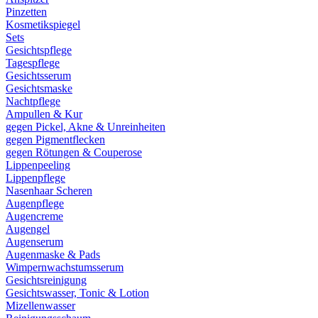
Pinzetten
Kosmetikspiegel
Sets
Gesichtspflege
Tagespflege
Gesichtsserum
Gesichtsmaske
Nachtpflege
Ampullen & Kur
gegen Pickel, Akne & Unreinheiten
gegen Pigmentflecken
gegen Rötungen & Couperose
Lippenpeeling
Lippenpflege
Nasenhaar Scheren
Augenpflege
Augencreme
Augengel
Augenserum
Augenmaske & Pads
Wimpernwachstumsserum
Gesichtsreinigung
Gesichtswasser, Tonic & Lotion
Mizellenwasser