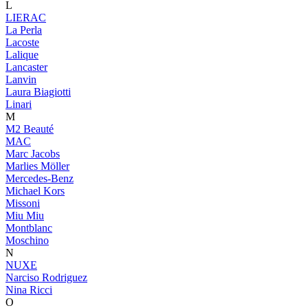
L
LIERAC
La Perla
Lacoste
Lalique
Lancaster
Lanvin
Laura Biagiotti
Linari
M
M2 Beauté
MAC
Marc Jacobs
Marlies Möller
Mercedes-Benz
Michael Kors
Missoni
Miu Miu
Montblanc
Moschino
N
NUXE
Narciso Rodriguez
Nina Ricci
O