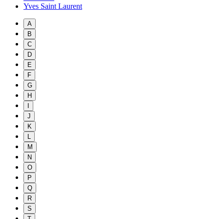
Yves Saint Laurent
A
B
C
D
E
F
G
H
I
J
K
L
M
N
O
P
Q
R
S
T