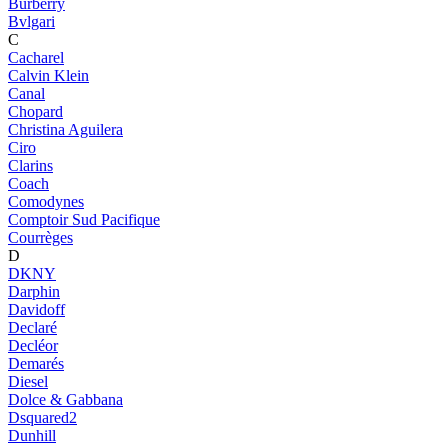
Burberry
Bvlgari
C
Cacharel
Calvin Klein
Canal
Chopard
Christina Aguilera
Ciro
Clarins
Coach
Comodynes
Comptoir Sud Pacifique
Courrèges
D
DKNY
Darphin
Davidoff
Declaré
Decléor
Demarés
Diesel
Dolce & Gabbana
Dsquared2
Dunhill