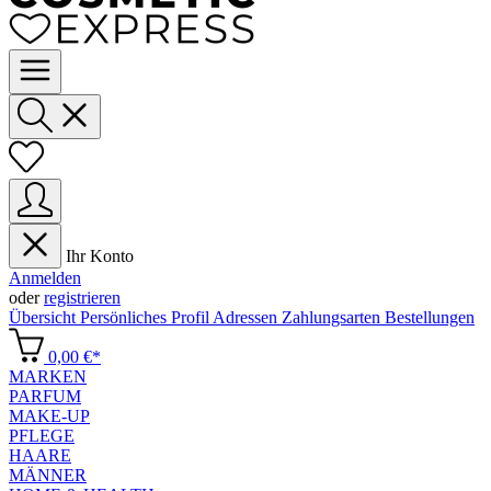
Ihr Konto
Anmelden
oder
registrieren
Übersicht
Persönliches Profil
Adressen
Zahlungsarten
Bestellungen
0,00 €*
MARKEN
PARFUM
MAKE-UP
PFLEGE
HAARE
MÄNNER