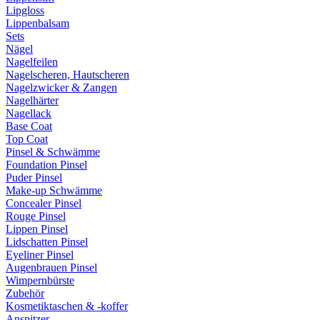
Lipgloss
Lippenbalsam
Sets
Nägel
Nagelfeilen
Nagelscheren, Hautscheren
Nagelzwicker & Zangen
Nagelhärter
Nagellack
Base Coat
Top Coat
Pinsel & Schwämme
Foundation Pinsel
Puder Pinsel
Make-up Schwämme
Concealer Pinsel
Rouge Pinsel
Lippen Pinsel
Lidschatten Pinsel
Eyeliner Pinsel
Augenbrauen Pinsel
Wimpernbürste
Zubehör
Kosmetiktaschen & -koffer
Anspitzer