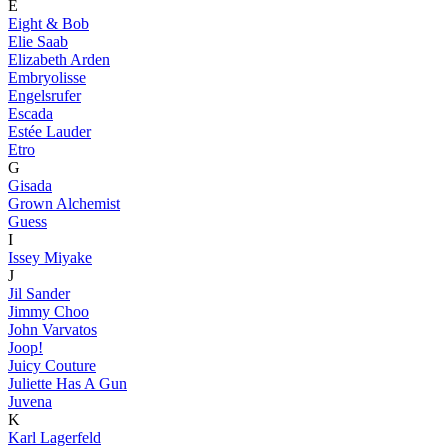
E
Eight & Bob
Elie Saab
Elizabeth Arden
Embryolisse
Engelsrufer
Escada
Estée Lauder
Etro
G
Gisada
Grown Alchemist
Guess
I
Issey Miyake
J
Jil Sander
Jimmy Choo
John Varvatos
Joop!
Juicy Couture
Juliette Has A Gun
Juvena
K
Karl Lagerfeld