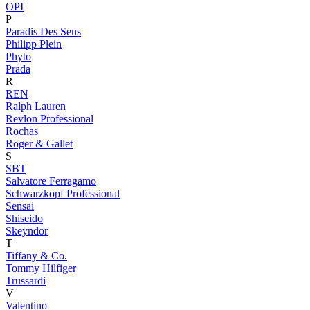
OPI
P
Paradis Des Sens
Philipp Plein
Phyto
Prada
R
REN
Ralph Lauren
Revlon Professional
Rochas
Roger & Gallet
S
SBT
Salvatore Ferragamo
Schwarzkopf Professional
Sensai
Shiseido
Skeyndor
T
Tiffany & Co.
Tommy Hilfiger
Trussardi
V
Valentino