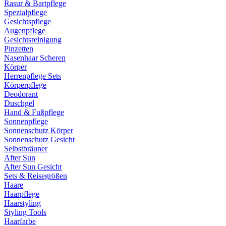
Rasur & Bartpflege
Spezialpflege
Gesichtspflege
Augenpflege
Gesichtsreinigung
Pinzetten
Nasenhaar Scheren
Körper
Herrenpflege Sets
Körperpflege
Deodorant
Duschgel
Hand & Fußpflege
Sonnenpflege
Sonnenschutz Körper
Sonnenschutz Gesicht
Selbstbräuner
After Sun
After Sun Gesicht
Sets & Reisegrößen
Haare
Haarpflege
Haarstyling
Styling Tools
Haarfarbe