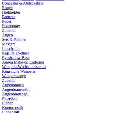
Concealer & Abdeckstifte
Rouge
Highlighter
Bronzer
Puder
Fixierspray
Zubehör
Augen
Sets & Paletten
Mascara
Lidschatten
Kajal & Eyeliner
Eyeshadow Base
Augen Make-up Entferner
Wimpern-Wachstumsserum
Künstliche Wimpern
Wimpernzange
Zubehör
Augenbrauen
Augenbrauenstift
Augenbrauengel
Pinzetten
Lippen
Konturenstift
Lippenstift