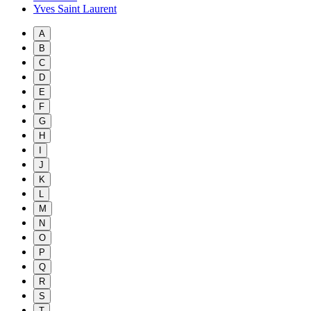
Yves Saint Laurent
A
B
C
D
E
F
G
H
I
J
K
L
M
N
O
P
Q
R
S
T