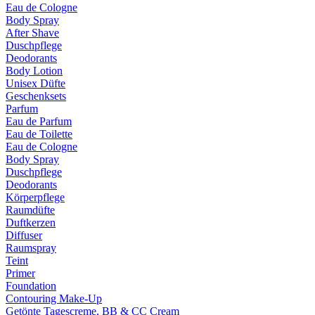
Eau de Cologne
Body Spray
After Shave
Duschpflege
Deodorants
Body Lotion
Unisex Düfte
Geschenksets
Parfum
Eau de Parfum
Eau de Toilette
Eau de Cologne
Body Spray
Duschpflege
Deodorants
Körperpflege
Raumdüfte
Duftkerzen
Diffuser
Raumspray
Teint
Primer
Foundation
Contouring Make-Up
Getönte Tagescreme, BB & CC Cream