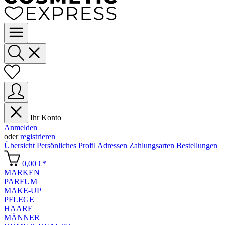
Ihr Konto
Anmelden
oder
registrieren
Übersicht
Persönliches Profil
Adressen
Zahlungsarten
Bestellungen
0,00 €*
MARKEN
PARFUM
MAKE-UP
PFLEGE
HAARE
MÄNNER