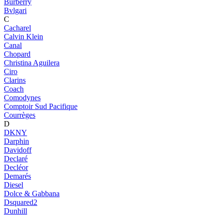
Burberry
Bvlgari
C
Cacharel
Calvin Klein
Canal
Chopard
Christina Aguilera
Ciro
Clarins
Coach
Comodynes
Comptoir Sud Pacifique
Courrèges
D
DKNY
Darphin
Davidoff
Declaré
Decléor
Demarés
Diesel
Dolce & Gabbana
Dsquared2
Dunhill