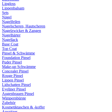
Lipgloss
Lippenbalsam
Sets
Nägel
Nagelfeilen
Nagelscheren, Hautscheren
Nagelzwicker & Zangen
Nagelhärter
Nagellack
Base Coat
Top Coat
Pinsel & Schwämme
Foundation Pinsel
Puder Pinsel
Make-up Schwämme
Concealer Pinsel
Rouge Pinsel
Lippen Pinsel
Lidschatten Pinsel
Eyeliner Pinsel
Augenbrauen Pinsel
Wimpernbürste
Zubehör
Kosmetiktaschen & -koffer
Anspitzer