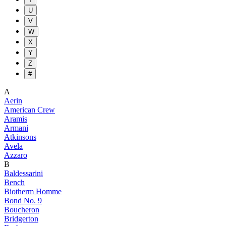
U
V
W
X
Y
Z
#
A
Aerin
American Crew
Aramis
Armani
Atkinsons
Avela
Azzaro
B
Baldessarini
Bench
Biotherm Homme
Bond No. 9
Boucheron
Bridgerton