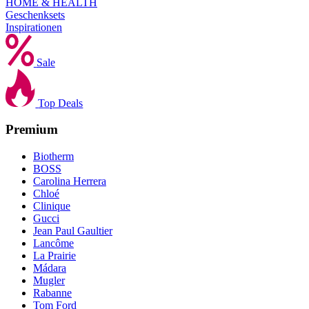
HOME & HEALTH
Geschenksets
Inspirationen
Sale
Top Deals
Premium
Biotherm
BOSS
Carolina Herrera
Chloé
Clinique
Gucci
Jean Paul Gaultier
Lancôme
La Prairie
Mádara
Mugler
Rabanne
Tom Ford