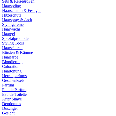
Sets & Reisegrößen
Haarstyling
Haarschaum & Festiger
Hitzeschutz
Haarspray & -lack
Stylingcreme
Haarwachs
Haargel
Spezialprodukte
Styling Tools
Haarscheren
Bürsten & Kämme
Haarfarbe
Blondierung
Coloration
Haartönung
Herrenparfums
Geschenksets
Parfum
Eau de Parfum
Eau de Toilette
After Shave
Deodorants
Duschgel
Gesicht