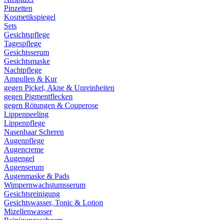
Pinzetten
Kosmetikspiegel
Sets
Gesichtspflege
Tagespflege
Gesichtsserum
Gesichtsmaske
Nachtpflege
Ampullen & Kur
gegen Pickel, Akne & Unreinheiten
gegen Pigmentflecken
gegen Rötungen & Couperose
Lippenpeeling
Lippenpflege
Nasenhaar Scheren
Augenpflege
Augencreme
Augengel
Augenserum
Augenmaske & Pads
Wimpernwachstumsserum
Gesichtsreinigung
Gesichtswasser, Tonic & Lotion
Mizellenwasser