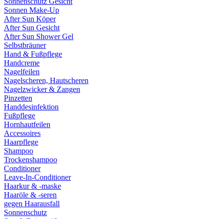
Sonnenschutz Gesicht
Sonnen Make-Up
After Sun Köper
After Sun Gesicht
After Sun Shower Gel
Selbstbräuner
Hand & Fußpflege
Handcreme
Nagelfeilen
Nagelscheren, Hautscheren
Nagelzwicker & Zangen
Pinzetten
Handdesinfektion
Fußpflege
Hornhautfeilen
Accessoires
Haarpflege
Shampoo
Trockenshampoo
Conditioner
Leave-In-Conditioner
Haarkur & -maske
Haaröle & -seren
gegen Haarausfall
Sonnenschutz