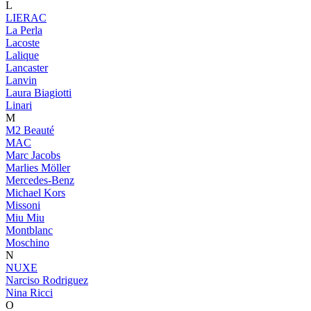
L
LIERAC
La Perla
Lacoste
Lalique
Lancaster
Lanvin
Laura Biagiotti
Linari
M
M2 Beauté
MAC
Marc Jacobs
Marlies Möller
Mercedes-Benz
Michael Kors
Missoni
Miu Miu
Montblanc
Moschino
N
NUXE
Narciso Rodriguez
Nina Ricci
O