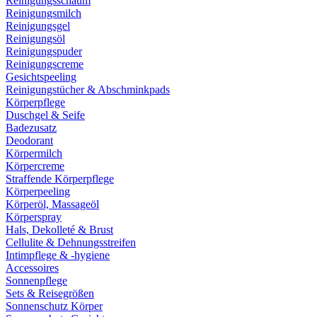
Reinigungsschaum
Reinigungsmilch
Reinigungsgel
Reinigungsöl
Reinigungspuder
Reinigungscreme
Gesichtspeeling
Reinigungstücher & Abschminkpads
Körperpflege
Duschgel & Seife
Badezusatz
Deodorant
Körpermilch
Körpercreme
Straffende Körperpflege
Körperpeeling
Körperöl, Massageöl
Körperspray
Hals, Dekolleté & Brust
Cellulite & Dehnungsstreifen
Intimpflege & -hygiene
Accessoires
Sonnenpflege
Sets & Reisegrößen
Sonnenschutz Körper