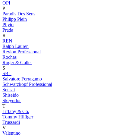
OPI
P
Paradis Des Sens
Philipp Plein
Phyto
Prada
R
REN
Ralph Lauren
Revlon Professional
Rochas
Roger & Gallet
S
SBT
Salvatore Ferragamo
Schwarzkopf Professional
Sensai
Shiseido
Skeyndor
T
Tiffany & Co.
Tommy Hilfiger
Trussardi
V
Valentino