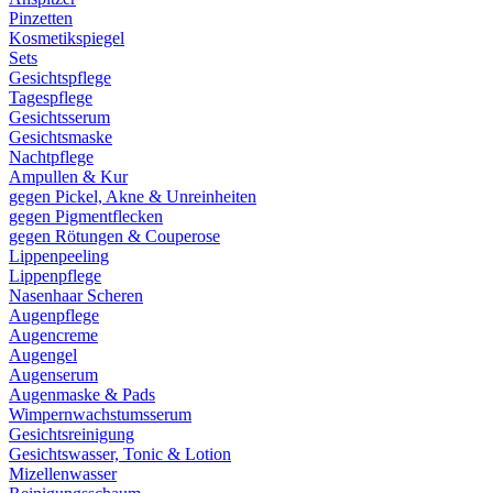
Pinzetten
Kosmetikspiegel
Sets
Gesichtspflege
Tagespflege
Gesichtsserum
Gesichtsmaske
Nachtpflege
Ampullen & Kur
gegen Pickel, Akne & Unreinheiten
gegen Pigmentflecken
gegen Rötungen & Couperose
Lippenpeeling
Lippenpflege
Nasenhaar Scheren
Augenpflege
Augencreme
Augengel
Augenserum
Augenmaske & Pads
Wimpernwachstumsserum
Gesichtsreinigung
Gesichtswasser, Tonic & Lotion
Mizellenwasser