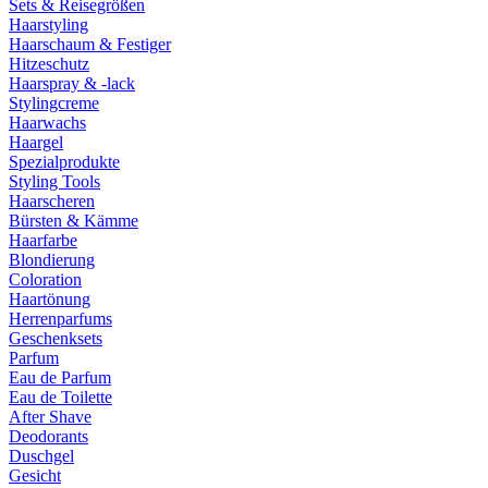
Sets & Reisegrößen
Haarstyling
Haarschaum & Festiger
Hitzeschutz
Haarspray & -lack
Stylingcreme
Haarwachs
Haargel
Spezialprodukte
Styling Tools
Haarscheren
Bürsten & Kämme
Haarfarbe
Blondierung
Coloration
Haartönung
Herrenparfums
Geschenksets
Parfum
Eau de Parfum
Eau de Toilette
After Shave
Deodorants
Duschgel
Gesicht