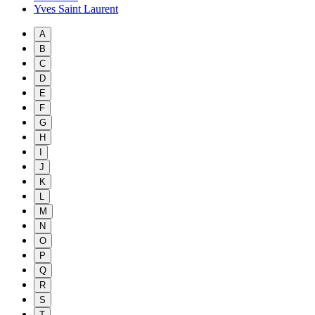
Yves Saint Laurent
A
B
C
D
E
F
G
H
I
J
K
L
M
N
O
P
Q
R
S
T