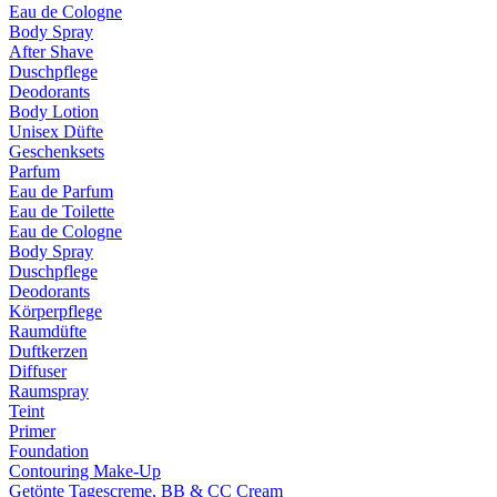
Eau de Cologne
Body Spray
After Shave
Duschpflege
Deodorants
Body Lotion
Unisex Düfte
Geschenksets
Parfum
Eau de Parfum
Eau de Toilette
Eau de Cologne
Body Spray
Duschpflege
Deodorants
Körperpflege
Raumdüfte
Duftkerzen
Diffuser
Raumspray
Teint
Primer
Foundation
Contouring Make-Up
Getönte Tagescreme, BB & CC Cream