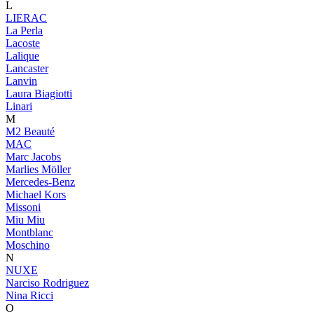
L
LIERAC
La Perla
Lacoste
Lalique
Lancaster
Lanvin
Laura Biagiotti
Linari
M
M2 Beauté
MAC
Marc Jacobs
Marlies Möller
Mercedes-Benz
Michael Kors
Missoni
Miu Miu
Montblanc
Moschino
N
NUXE
Narciso Rodriguez
Nina Ricci
O