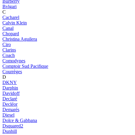
Burberry
Bvlgari
C
Cacharel
Calvin Klein
Canal
Chopard
Christina Aguilera
Ciro
Clarins
Coach
Comodynes
Comptoir Sud Pacifique
Courrèges
D
DKNY
Darphin
Davidoff
Declaré
Decléor
Demarés
Diesel
Dolce & Gabbana
Dsquared2
Dunhill