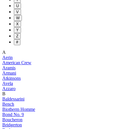
U
V
W
X
Y
Z
#
A
Aerin
American Crew
Aramis
Armani
Atkinsons
Avela
Azzaro
B
Baldessarini
Bench
Biotherm Homme
Bond No. 9
Boucheron
Bridgerton