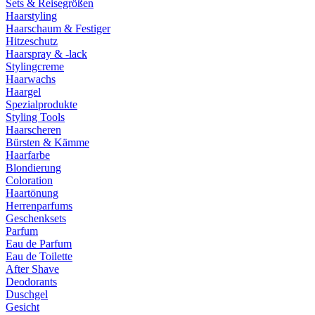
Sets & Reisegrößen
Haarstyling
Haarschaum & Festiger
Hitzeschutz
Haarspray & -lack
Stylingcreme
Haarwachs
Haargel
Spezialprodukte
Styling Tools
Haarscheren
Bürsten & Kämme
Haarfarbe
Blondierung
Coloration
Haartönung
Herrenparfums
Geschenksets
Parfum
Eau de Parfum
Eau de Toilette
After Shave
Deodorants
Duschgel
Gesicht