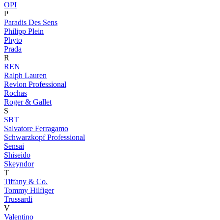
OPI
P
Paradis Des Sens
Philipp Plein
Phyto
Prada
R
REN
Ralph Lauren
Revlon Professional
Rochas
Roger & Gallet
S
SBT
Salvatore Ferragamo
Schwarzkopf Professional
Sensai
Shiseido
Skeyndor
T
Tiffany & Co.
Tommy Hilfiger
Trussardi
V
Valentino