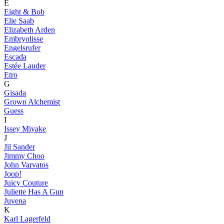
E
Eight & Bob
Elie Saab
Elizabeth Arden
Embryolisse
Engelsrufer
Escada
Estée Lauder
Etro
G
Gisada
Grown Alchemist
Guess
I
Issey Miyake
J
Jil Sander
Jimmy Choo
John Varvatos
Joop!
Juicy Couture
Juliette Has A Gun
Juvena
K
Karl Lagerfeld