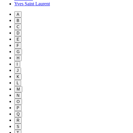
Yves Saint Laurent
A
B
C
D
E
F
G
H
I
J
K
L
M
N
O
P
Q
R
S
T