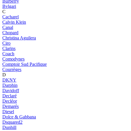
Burberry
Bvlgari
C
Cacharel
Calvin Klein
Canal
Chopard
Christina Aguilera
Ciro
Clarins
Coach
Comodynes
Comptoir Sud Pacifique
Courrèges
D
DKNY
Darphin
Davidoff
Declaré
Decléor
Demarés
Diesel
Dolce & Gabbana
Dsquared2
Dunhill