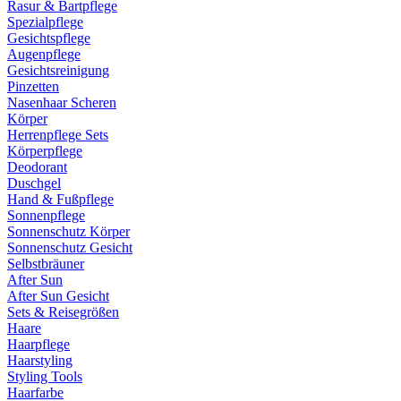
Rasur & Bartpflege
Spezialpflege
Gesichtspflege
Augenpflege
Gesichtsreinigung
Pinzetten
Nasenhaar Scheren
Körper
Herrenpflege Sets
Körperpflege
Deodorant
Duschgel
Hand & Fußpflege
Sonnenpflege
Sonnenschutz Körper
Sonnenschutz Gesicht
Selbstbräuner
After Sun
After Sun Gesicht
Sets & Reisegrößen
Haare
Haarpflege
Haarstyling
Styling Tools
Haarfarbe