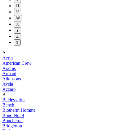
U
V
W
X
Y
Z
#
A
Aerin
American Crew
Aramis
Armani
Atkinsons
Avela
Azzaro
B
Baldessarini
Bench
Biotherm Homme
Bond No. 9
Boucheron
Bridgerton