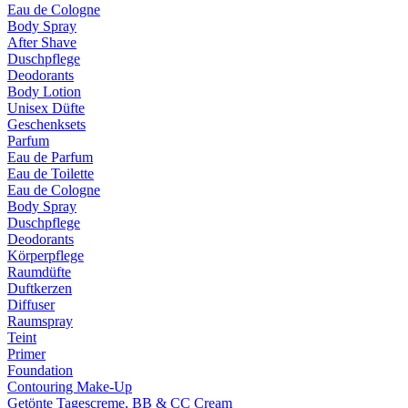
Eau de Cologne
Body Spray
After Shave
Duschpflege
Deodorants
Body Lotion
Unisex Düfte
Geschenksets
Parfum
Eau de Parfum
Eau de Toilette
Eau de Cologne
Body Spray
Duschpflege
Deodorants
Körperpflege
Raumdüfte
Duftkerzen
Diffuser
Raumspray
Teint
Primer
Foundation
Contouring Make-Up
Getönte Tagescreme, BB & CC Cream