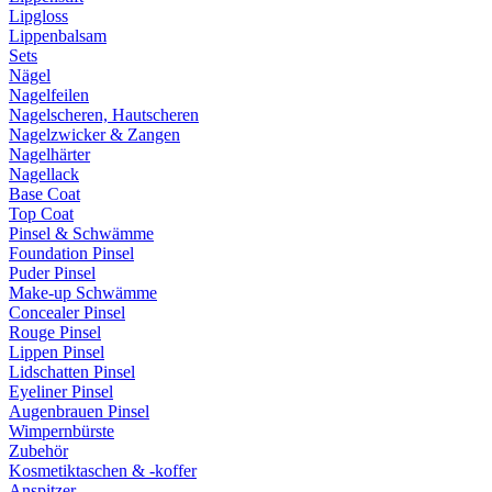
Lipgloss
Lippenbalsam
Sets
Nägel
Nagelfeilen
Nagelscheren, Hautscheren
Nagelzwicker & Zangen
Nagelhärter
Nagellack
Base Coat
Top Coat
Pinsel & Schwämme
Foundation Pinsel
Puder Pinsel
Make-up Schwämme
Concealer Pinsel
Rouge Pinsel
Lippen Pinsel
Lidschatten Pinsel
Eyeliner Pinsel
Augenbrauen Pinsel
Wimpernbürste
Zubehör
Kosmetiktaschen & -koffer
Anspitzer