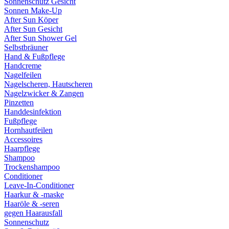
Sonnenschutz Gesicht
Sonnen Make-Up
After Sun Köper
After Sun Gesicht
After Sun Shower Gel
Selbstbräuner
Hand & Fußpflege
Handcreme
Nagelfeilen
Nagelscheren, Hautscheren
Nagelzwicker & Zangen
Pinzetten
Handdesinfektion
Fußpflege
Hornhautfeilen
Accessoires
Haarpflege
Shampoo
Trockenshampoo
Conditioner
Leave-In-Conditioner
Haarkur & -maske
Haaröle & -seren
gegen Haarausfall
Sonnenschutz