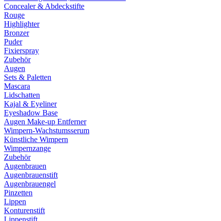
Concealer & Abdeckstifte
Rouge
Highlighter
Bronzer
Puder
Fixierspray
Zubehör
Augen
Sets & Paletten
Mascara
Lidschatten
Kajal & Eyeliner
Eyeshadow Base
Augen Make-up Entferner
Wimpern-Wachstumsserum
Künstliche Wimpern
Wimpernzange
Zubehör
Augenbrauen
Augenbrauenstift
Augenbrauengel
Pinzetten
Lippen
Konturenstift
Lippenstift