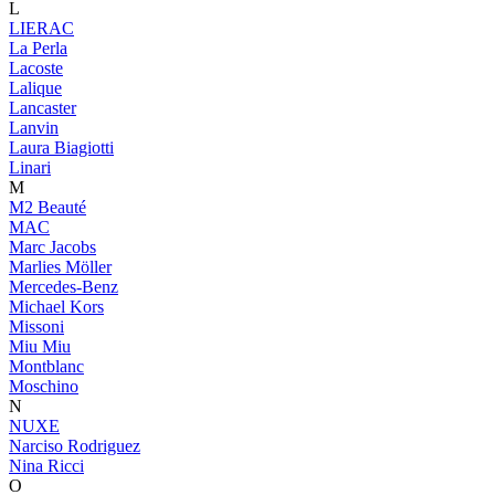
L
LIERAC
La Perla
Lacoste
Lalique
Lancaster
Lanvin
Laura Biagiotti
Linari
M
M2 Beauté
MAC
Marc Jacobs
Marlies Möller
Mercedes-Benz
Michael Kors
Missoni
Miu Miu
Montblanc
Moschino
N
NUXE
Narciso Rodriguez
Nina Ricci
O