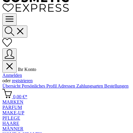
Ihr Konto
Anmelden
oder
registrieren
Übersicht
Persönliches Profil
Adressen
Zahlungsarten
Bestellungen
0,00 €*
MARKEN
PARFUM
MAKE-UP
PFLEGE
HAARE
MÄNNER