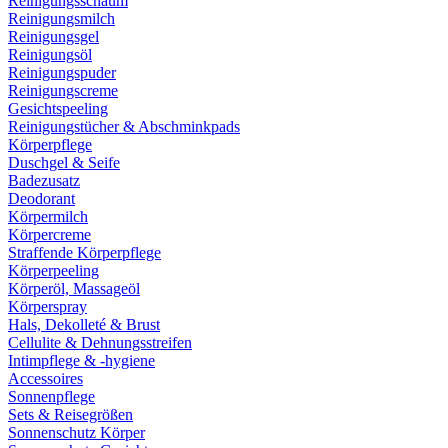
Reinigungsschaum
Reinigungsmilch
Reinigungsgel
Reinigungsöl
Reinigungspuder
Reinigungscreme
Gesichtspeeling
Reinigungstücher & Abschminkpads
Körperpflege
Duschgel & Seife
Badezusatz
Deodorant
Körpermilch
Körpercreme
Straffende Körperpflege
Körperpeeling
Körperöl, Massageöl
Körperspray
Hals, Dekolleté & Brust
Cellulite & Dehnungsstreifen
Intimpflege & -hygiene
Accessoires
Sonnenpflege
Sets & Reisegrößen
Sonnenschutz Körper