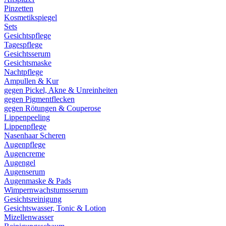
Pinzetten
Kosmetikspiegel
Sets
Gesichtspflege
Tagespflege
Gesichtsserum
Gesichtsmaske
Nachtpflege
Ampullen & Kur
gegen Pickel, Akne & Unreinheiten
gegen Pigmentflecken
gegen Rötungen & Couperose
Lippenpeeling
Lippenpflege
Nasenhaar Scheren
Augenpflege
Augencreme
Augengel
Augenserum
Augenmaske & Pads
Wimpernwachstumsserum
Gesichtsreinigung
Gesichtswasser, Tonic & Lotion
Mizellenwasser