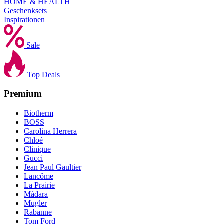
HOME & HEALTH
Geschenksets
Inspirationen
Sale
Top Deals
Premium
Biotherm
BOSS
Carolina Herrera
Chloé
Clinique
Gucci
Jean Paul Gaultier
Lancôme
La Prairie
Mádara
Mugler
Rabanne
Tom Ford