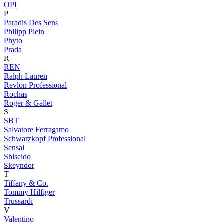
OPI
P
Paradis Des Sens
Philipp Plein
Phyto
Prada
R
REN
Ralph Lauren
Revlon Professional
Rochas
Roger & Gallet
S
SBT
Salvatore Ferragamo
Schwarzkopf Professional
Sensai
Shiseido
Skeyndor
T
Tiffany & Co.
Tommy Hilfiger
Trussardi
V
Valentino