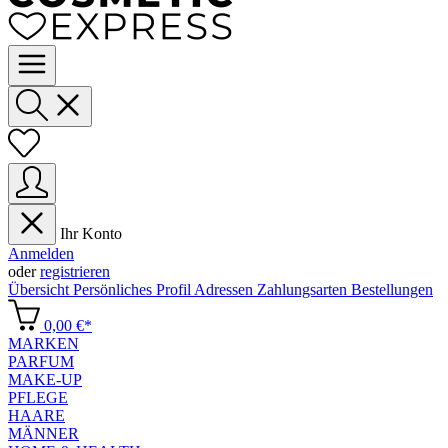
Ihr Konto
Anmelden
oder
registrieren
Übersicht
Persönliches Profil
Adressen
Zahlungsarten
Bestellungen
0,00 €*
MARKEN
PARFUM
MAKE-UP
PFLEGE
HAARE
MÄNNER