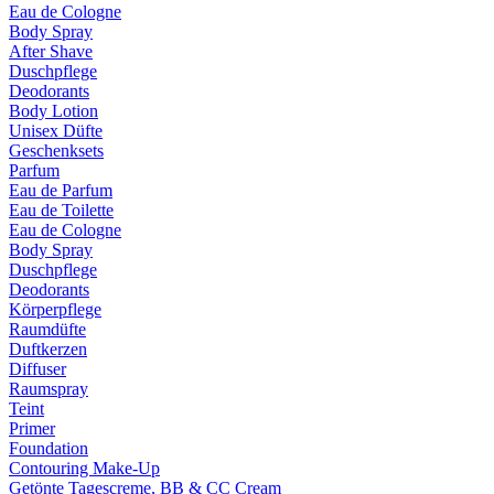
Eau de Cologne
Body Spray
After Shave
Duschpflege
Deodorants
Body Lotion
Unisex Düfte
Geschenksets
Parfum
Eau de Parfum
Eau de Toilette
Eau de Cologne
Body Spray
Duschpflege
Deodorants
Körperpflege
Raumdüfte
Duftkerzen
Diffuser
Raumspray
Teint
Primer
Foundation
Contouring Make-Up
Getönte Tagescreme, BB & CC Cream