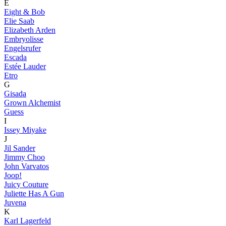
E
Eight & Bob
Elie Saab
Elizabeth Arden
Embryolisse
Engelsrufer
Escada
Estée Lauder
Etro
G
Gisada
Grown Alchemist
Guess
I
Issey Miyake
J
Jil Sander
Jimmy Choo
John Varvatos
Joop!
Juicy Couture
Juliette Has A Gun
Juvena
K
Karl Lagerfeld