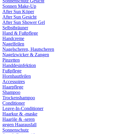
Sonnenschutz Gesicht
Sonnen Make-Up
After Sun Köper
After Sun Gesicht
After Sun Shower Gel
Selbstbräuner
Hand & Fußpflege
Handcreme
Nagelfeilen
Nagelscheren, Hautscheren
Nagelzwicker & Zangen
Pinzetten
Handdesinfektion
Fußpflege
Hornhautfeilen
Accessoires
Haarpflege
Shampoo
Trockenshampoo
Conditioner
Leave-In-Conditioner
Haarkur & -maske
Haaröle & -seren
gegen Haarausfall
Sonnenschutz