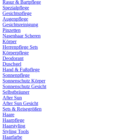
Rasur & Bartpflege
Spezialpflege
Gesichtspflege
Augenpflege
Gesichtsreinigung
Pinzetten
Nasenhaar Scheren
Körper
Herrenpflege Sets
Körperpflege
Deodorant
Duschgel
Hand & Fußpflege
Sonnenpflege
Sonnenschutz Körper
Sonnenschutz Gesicht
Selbstbräuner
After Sun
After Sun Gesicht
Sets & Reisegrößen
Haare
Haarpflege
Haarstyling
Styling Tools
Haarfarbe