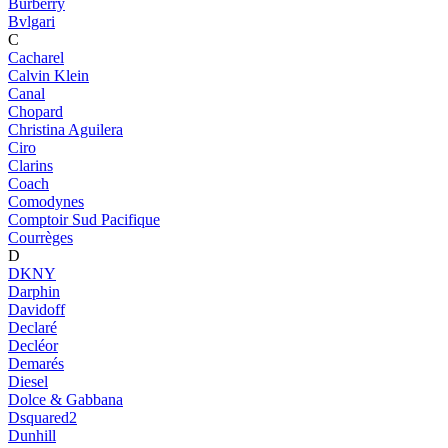
Burberry
Bvlgari
C
Cacharel
Calvin Klein
Canal
Chopard
Christina Aguilera
Ciro
Clarins
Coach
Comodynes
Comptoir Sud Pacifique
Courrèges
D
DKNY
Darphin
Davidoff
Declaré
Decléor
Demarés
Diesel
Dolce & Gabbana
Dsquared2
Dunhill