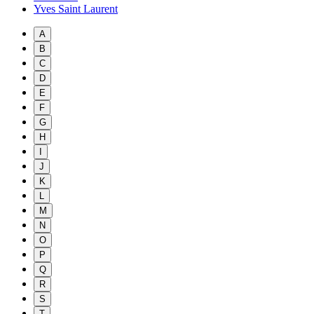
Yves Saint Laurent
A
B
C
D
E
F
G
H
I
J
K
L
M
N
O
P
Q
R
S
T