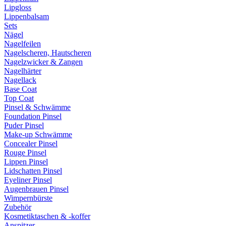
Lipgloss
Lippenbalsam
Sets
Nägel
Nagelfeilen
Nagelscheren, Hautscheren
Nagelzwicker & Zangen
Nagelhärter
Nagellack
Base Coat
Top Coat
Pinsel & Schwämme
Foundation Pinsel
Puder Pinsel
Make-up Schwämme
Concealer Pinsel
Rouge Pinsel
Lippen Pinsel
Lidschatten Pinsel
Eyeliner Pinsel
Augenbrauen Pinsel
Wimpernbürste
Zubehör
Kosmetiktaschen & -koffer
Anspitzer