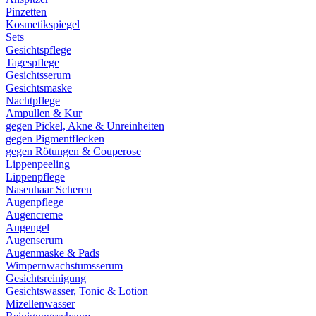
Pinzetten
Kosmetikspiegel
Sets
Gesichtspflege
Tagespflege
Gesichtsserum
Gesichtsmaske
Nachtpflege
Ampullen & Kur
gegen Pickel, Akne & Unreinheiten
gegen Pigmentflecken
gegen Rötungen & Couperose
Lippenpeeling
Lippenpflege
Nasenhaar Scheren
Augenpflege
Augencreme
Augengel
Augenserum
Augenmaske & Pads
Wimpernwachstumsserum
Gesichtsreinigung
Gesichtswasser, Tonic & Lotion
Mizellenwasser