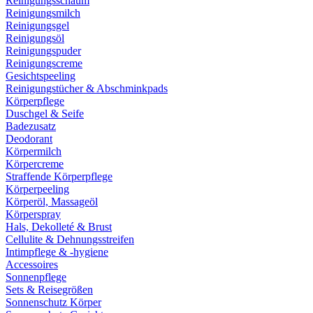
Reinigungsschaum
Reinigungsmilch
Reinigungsgel
Reinigungsöl
Reinigungspuder
Reinigungscreme
Gesichtspeeling
Reinigungstücher & Abschminkpads
Körperpflege
Duschgel & Seife
Badezusatz
Deodorant
Körpermilch
Körpercreme
Straffende Körperpflege
Körperpeeling
Körperöl, Massageöl
Körperspray
Hals, Dekolleté & Brust
Cellulite & Dehnungsstreifen
Intimpflege & -hygiene
Accessoires
Sonnenpflege
Sets & Reisegrößen
Sonnenschutz Körper