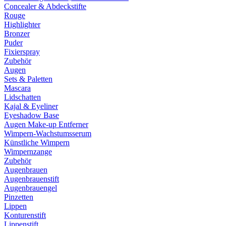
Concealer & Abdeckstifte
Rouge
Highlighter
Bronzer
Puder
Fixierspray
Zubehör
Augen
Sets & Paletten
Mascara
Lidschatten
Kajal & Eyeliner
Eyeshadow Base
Augen Make-up Entferner
Wimpern-Wachstumsserum
Künstliche Wimpern
Wimpernzange
Zubehör
Augenbrauen
Augenbrauenstift
Augenbrauengel
Pinzetten
Lippen
Konturenstift
Lippenstift