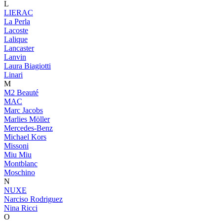
L
LIERAC
La Perla
Lacoste
Lalique
Lancaster
Lanvin
Laura Biagiotti
Linari
M
M2 Beauté
MAC
Marc Jacobs
Marlies Möller
Mercedes-Benz
Michael Kors
Missoni
Miu Miu
Montblanc
Moschino
N
NUXE
Narciso Rodriguez
Nina Ricci
O