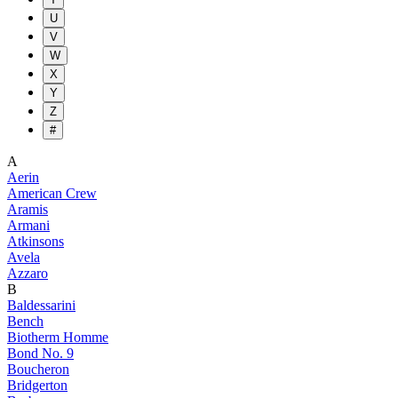
U
V
W
X
Y
Z
#
A
Aerin
American Crew
Aramis
Armani
Atkinsons
Avela
Azzaro
B
Baldessarini
Bench
Biotherm Homme
Bond No. 9
Boucheron
Bridgerton