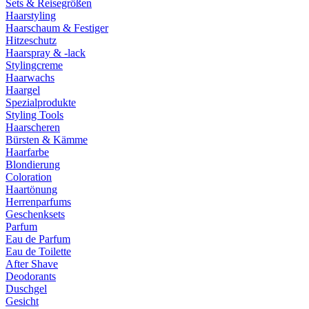
Sets & Reisegrößen
Haarstyling
Haarschaum & Festiger
Hitzeschutz
Haarspray & -lack
Stylingcreme
Haarwachs
Haargel
Spezialprodukte
Styling Tools
Haarscheren
Bürsten & Kämme
Haarfarbe
Blondierung
Coloration
Haartönung
Herrenparfums
Geschenksets
Parfum
Eau de Parfum
Eau de Toilette
After Shave
Deodorants
Duschgel
Gesicht