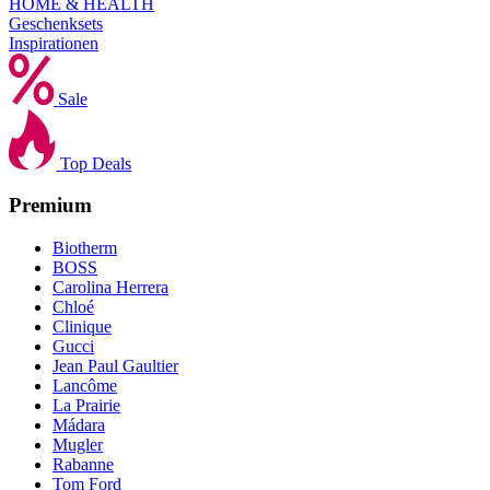
HOME & HEALTH
Geschenksets
Inspirationen
Sale
Top Deals
Premium
Biotherm
BOSS
Carolina Herrera
Chloé
Clinique
Gucci
Jean Paul Gaultier
Lancôme
La Prairie
Mádara
Mugler
Rabanne
Tom Ford