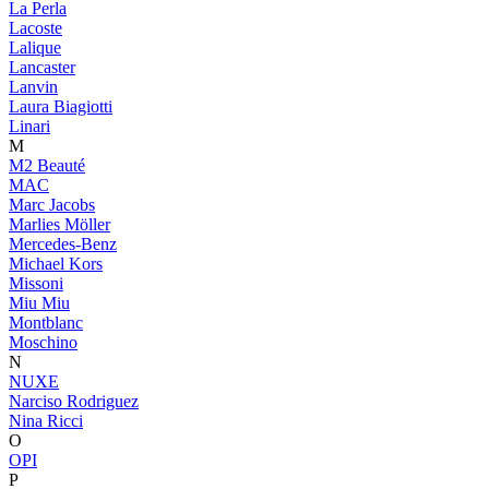
La Perla
Lacoste
Lalique
Lancaster
Lanvin
Laura Biagiotti
Linari
M
M2 Beauté
MAC
Marc Jacobs
Marlies Möller
Mercedes-Benz
Michael Kors
Missoni
Miu Miu
Montblanc
Moschino
N
NUXE
Narciso Rodriguez
Nina Ricci
O
OPI
P