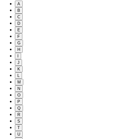
A
B
C
D
E
F
G
H
I
J
K
L
M
N
O
P
Q
R
S
T
U