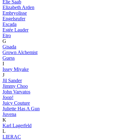
Elie Saab
Elizabeth Arden
Embryolisse
Engelsrufer
Escada
Estée Lauder
Etro
G
Gisada
Grown Alchemist
Guess
I
Issey Miyake
J
Jil Sander
Jimmy Choo
John Varvatos
Joop!
Juicy Couture
Juliette Has A Gun
Juvena
K
Karl Lagerfeld
L
LIERAC