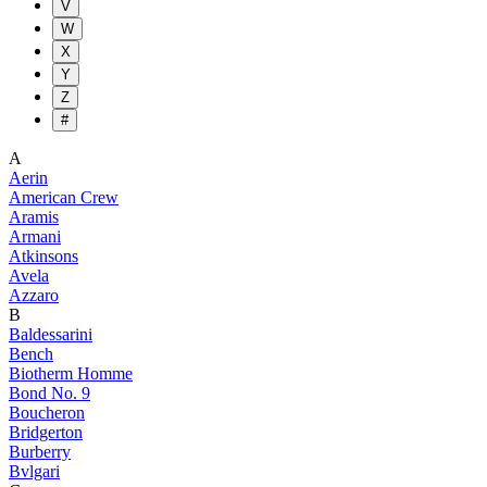
V
W
X
Y
Z
#
A
Aerin
American Crew
Aramis
Armani
Atkinsons
Avela
Azzaro
B
Baldessarini
Bench
Biotherm Homme
Bond No. 9
Boucheron
Bridgerton
Burberry
Bvlgari