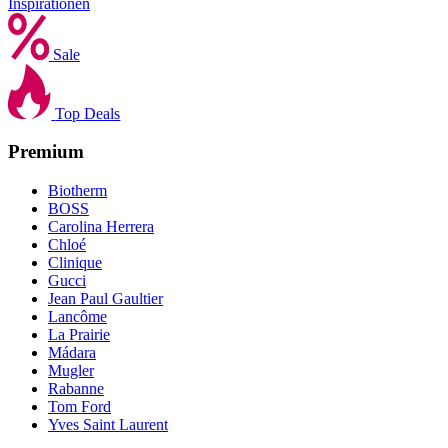
Inspirationen
Sale
Top Deals
Premium
Biotherm
BOSS
Carolina Herrera
Chloé
Clinique
Gucci
Jean Paul Gaultier
Lancôme
La Prairie
Mádara
Mugler
Rabanne
Tom Ford
Yves Saint Laurent