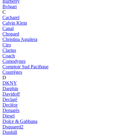
Burberry
Bvlgari
C
Cacharel
Calvin Klein
Canal
Chopard
Christina Aguilera
Ciro
Clarins
Coach
Comodynes
Comptoir Sud Pacifique
Courrèges
D
DKNY
Darphin
Davidoff
Declaré
Decléor
Demarés
Diesel
Dolce & Gabbana
Dsquared2
Dunhill