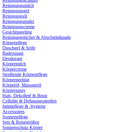
Reinigungsschaum
Reinigungsmilch
Reinigungsgel
Reinigungsöl
Reinigungspuder
Reinigungscreme
Gesichtspeeling
Reinigungstücher & Abschminkpads
Körperpflege
Duschgel & Seife
Badezusatz
Deodorant
Körpermilch
Körpercreme
Straffende Körperpflege
Körperpeeling
Körperöl, Massageöl
Körperspray
Hals, Dekolleté & Brust
Cellulite & Dehnungsstreifen
Intimpflege & -hygiene
Accessoires
Sonnenpflege
Sets & Reisegrößen
Sonnenschutz Körper