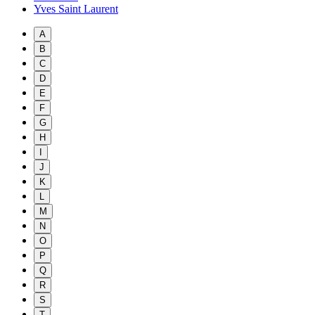
Yves Saint Laurent
A
B
C
D
E
F
G
H
I
J
K
L
M
N
O
P
Q
R
S
T