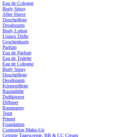
Eau de Cologne
Body Spray
After Shave
Duschpflege
Deodorants
Body Lotion
Unisex Düfte
Geschenksets
Parfum
Eau de Parfum
Eau de Toilette
Eau de Cologne
Body Spray
Duschpflege
Deodorants
Körperpflege
Raumdüfte
Duftkerzen
Diffuser
Raumspray
Teint
Primer
Foundation
Contouring Make-Up
Getönte Tagescreme, BB & CC Cream