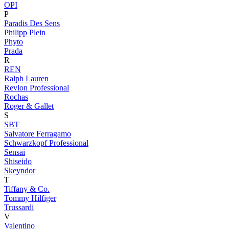
OPI
P
Paradis Des Sens
Philipp Plein
Phyto
Prada
R
REN
Ralph Lauren
Revlon Professional
Rochas
Roger & Gallet
S
SBT
Salvatore Ferragamo
Schwarzkopf Professional
Sensai
Shiseido
Skeyndor
T
Tiffany & Co.
Tommy Hilfiger
Trussardi
V
Valentino