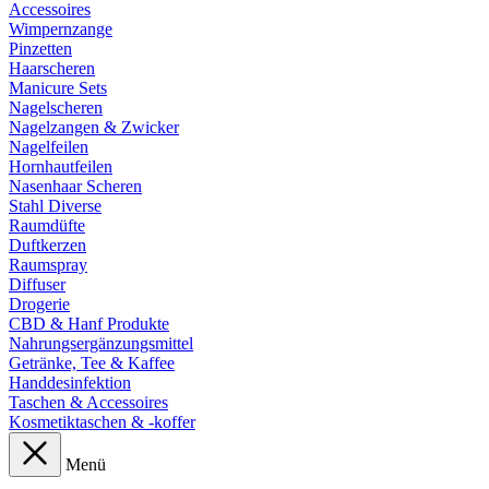
Accessoires
Wimpernzange
Pinzetten
Haarscheren
Manicure Sets
Nagelscheren
Nagelzangen & Zwicker
Nagelfeilen
Hornhautfeilen
Nasenhaar Scheren
Stahl Diverse
Raumdüfte
Duftkerzen
Raumspray
Diffuser
Drogerie
CBD & Hanf Produkte
Nahrungsergänzungsmittel
Getränke, Tee & Kaffee
Handdesinfektion
Taschen & Accessoires
Kosmetiktaschen & -koffer
Menü