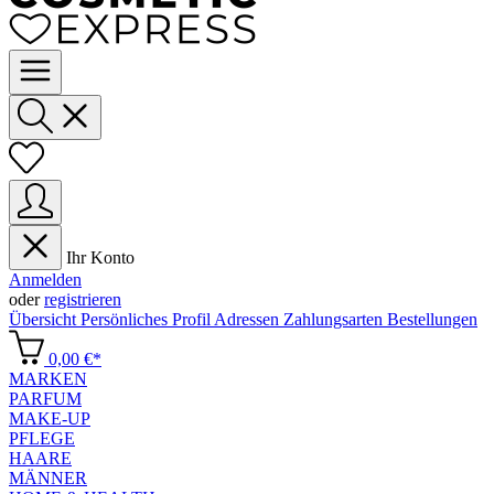
Ihr Konto
Anmelden
oder
registrieren
Übersicht
Persönliches Profil
Adressen
Zahlungsarten
Bestellungen
0,00 €*
MARKEN
PARFUM
MAKE-UP
PFLEGE
HAARE
MÄNNER