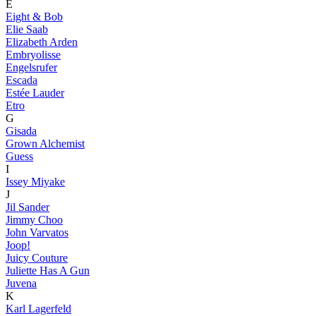
E
Eight & Bob
Elie Saab
Elizabeth Arden
Embryolisse
Engelsrufer
Escada
Estée Lauder
Etro
G
Gisada
Grown Alchemist
Guess
I
Issey Miyake
J
Jil Sander
Jimmy Choo
John Varvatos
Joop!
Juicy Couture
Juliette Has A Gun
Juvena
K
Karl Lagerfeld