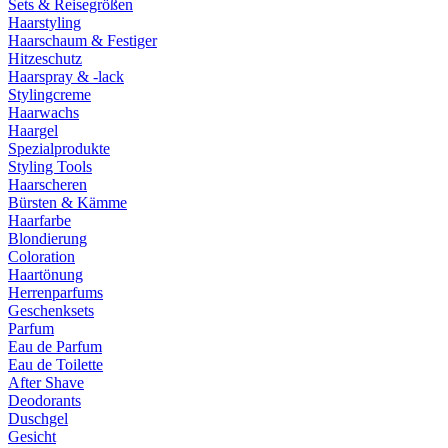
Sets & Reisegrößen
Haarstyling
Haarschaum & Festiger
Hitzeschutz
Haarspray & -lack
Stylingcreme
Haarwachs
Haargel
Spezialprodukte
Styling Tools
Haarscheren
Bürsten & Kämme
Haarfarbe
Blondierung
Coloration
Haartönung
Herrenparfums
Geschenksets
Parfum
Eau de Parfum
Eau de Toilette
After Shave
Deodorants
Duschgel
Gesicht