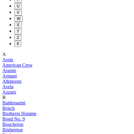
U
V
W
X
Y
Z
#
A
Aerin
American Crew
Aramis
Armani
Atkinsons
Avela
Azzaro
B
Baldessarini
Bench
Biotherm Homme
Bond No. 9
Boucheron
Bridgerton