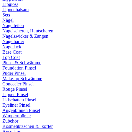
Lipgloss
Lippenbalsam
Sets
Nägel
Nagelfeilen
Nagelscheren, Hautscheren
Nagelzwicker & Zangen
Nagelhärter
Nagellack
Base Coat
Top Coat
Pinsel & Schwämme
Foundation Pinsel
Puder Pinsel
Make-up Schwämme
Concealer Pinsel
Rouge Pinsel
Lippen Pinsel
Lidschatten Pinsel
Eyeliner Pinsel
Augenbrauen Pinsel
Wimpernbürste
Zubehör
Kosmetiktaschen & -koffer
Anspitzer