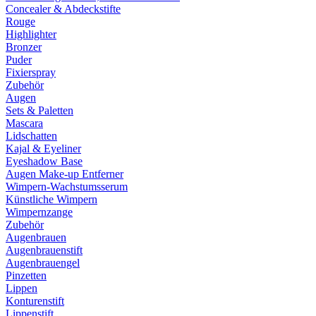
Concealer & Abdeckstifte
Rouge
Highlighter
Bronzer
Puder
Fixierspray
Zubehör
Augen
Sets & Paletten
Mascara
Lidschatten
Kajal & Eyeliner
Eyeshadow Base
Augen Make-up Entferner
Wimpern-Wachstumsserum
Künstliche Wimpern
Wimpernzange
Zubehör
Augenbrauen
Augenbrauenstift
Augenbrauengel
Pinzetten
Lippen
Konturenstift
Lippenstift