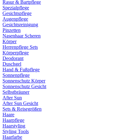
Rasur & Bartpflege
Spezialpflege
Gesichtspflege
Augenpflege
Gesichtsreinigung
Pinzetten
Nasenhaar Scheren
Körper
Herrenpflege Sets
Körperpflege
Deodorant
Duschgel
Hand & Fußpflege
Sonnenpflege
Sonnenschutz Körper
Sonnenschutz Gesicht
Selbstbräuner
After Sun
After Sun Gesicht
Sets & Reisegrößen
Haare
Haarpflege
Haarstyling
Styling Tools
Haarfarbe