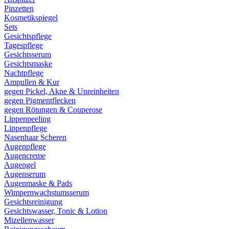
Pinzetten
Kosmetikspiegel
Sets
Gesichtspflege
Tagespflege
Gesichtsserum
Gesichtsmaske
Nachtpflege
Ampullen & Kur
gegen Pickel, Akne & Unreinheiten
gegen Pigmentflecken
gegen Rötungen & Couperose
Lippenpeeling
Lippenpflege
Nasenhaar Scheren
Augenpflege
Augencreme
Augengel
Augenserum
Augenmaske & Pads
Wimpernwachstumsserum
Gesichtsreinigung
Gesichtswasser, Tonic & Lotion
Mizellenwasser