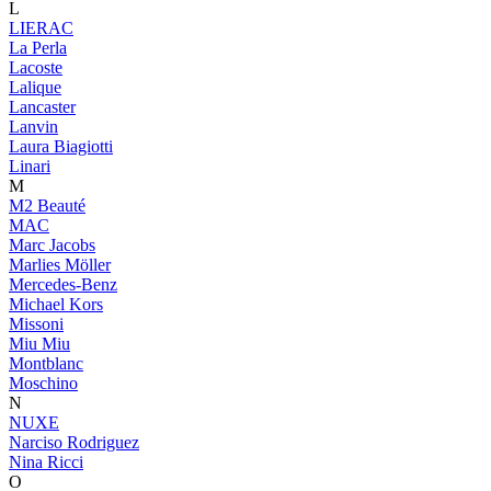
L
LIERAC
La Perla
Lacoste
Lalique
Lancaster
Lanvin
Laura Biagiotti
Linari
M
M2 Beauté
MAC
Marc Jacobs
Marlies Möller
Mercedes-Benz
Michael Kors
Missoni
Miu Miu
Montblanc
Moschino
N
NUXE
Narciso Rodriguez
Nina Ricci
O