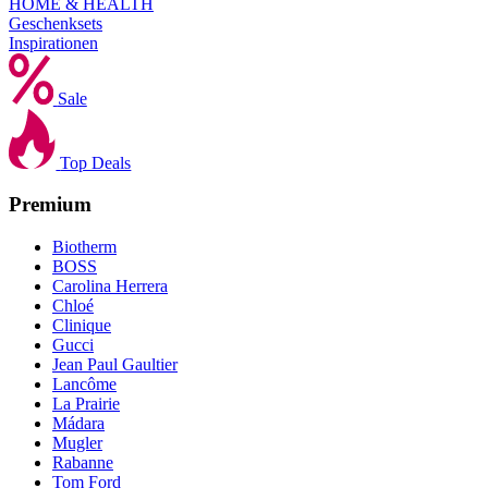
HOME & HEALTH
Geschenksets
Inspirationen
Sale
Top Deals
Premium
Biotherm
BOSS
Carolina Herrera
Chloé
Clinique
Gucci
Jean Paul Gaultier
Lancôme
La Prairie
Mádara
Mugler
Rabanne
Tom Ford