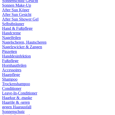
Sonnenschutz Gesicht
Sonnen Make-Up
After Sun Köper
After Sun Gesicht
After Sun Shower Gel
Selbstbräuner
Hand & Fußpflege
Handcreme
Nagelfeilen
Nagelscheren, Hautscheren
Nagelzwicker & Zangen
Pinzetten
Handdesinfektion
Fußpflege
Hornhautfeilen
Accessoires
Haarpflege
Shampoo
Trockenshampoo
Conditioner
Leave-In-Conditioner
Haarkur & -maske
Haaröle & -seren
gegen Haarausfall
Sonnenschutz