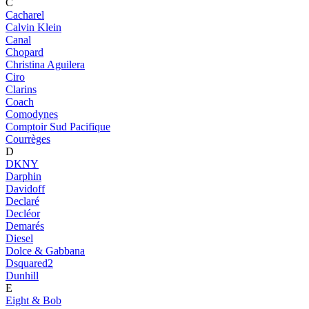
C
Cacharel
Calvin Klein
Canal
Chopard
Christina Aguilera
Ciro
Clarins
Coach
Comodynes
Comptoir Sud Pacifique
Courrèges
D
DKNY
Darphin
Davidoff
Declaré
Decléor
Demarés
Diesel
Dolce & Gabbana
Dsquared2
Dunhill
E
Eight & Bob