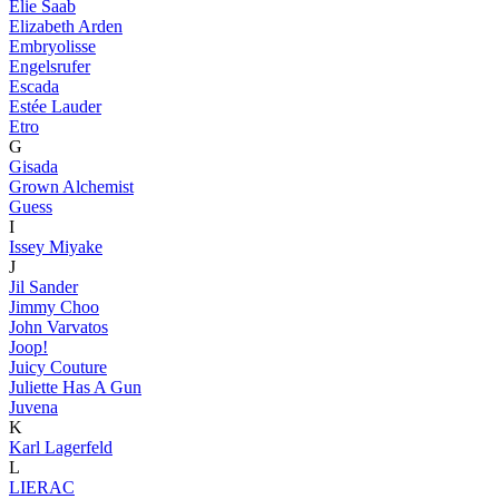
Elie Saab
Elizabeth Arden
Embryolisse
Engelsrufer
Escada
Estée Lauder
Etro
G
Gisada
Grown Alchemist
Guess
I
Issey Miyake
J
Jil Sander
Jimmy Choo
John Varvatos
Joop!
Juicy Couture
Juliette Has A Gun
Juvena
K
Karl Lagerfeld
L
LIERAC