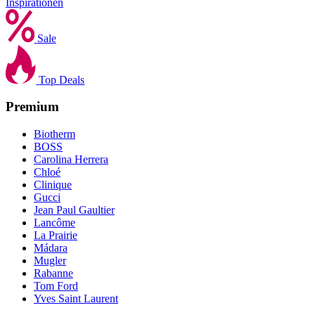
Inspirationen
Sale
Top Deals
Premium
Biotherm
BOSS
Carolina Herrera
Chloé
Clinique
Gucci
Jean Paul Gaultier
Lancôme
La Prairie
Mádara
Mugler
Rabanne
Tom Ford
Yves Saint Laurent