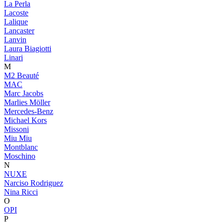
La Perla
Lacoste
Lalique
Lancaster
Lanvin
Laura Biagiotti
Linari
M
M2 Beauté
MAC
Marc Jacobs
Marlies Möller
Mercedes-Benz
Michael Kors
Missoni
Miu Miu
Montblanc
Moschino
N
NUXE
Narciso Rodriguez
Nina Ricci
O
OPI
P