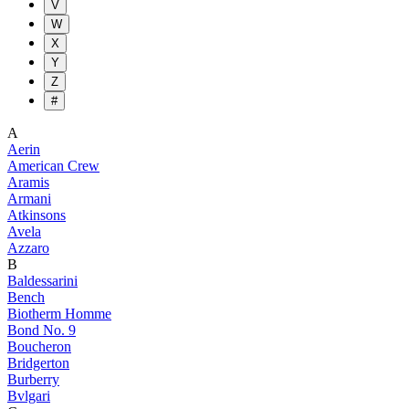
V
W
X
Y
Z
#
A
Aerin
American Crew
Aramis
Armani
Atkinsons
Avela
Azzaro
B
Baldessarini
Bench
Biotherm Homme
Bond No. 9
Boucheron
Bridgerton
Burberry
Bvlgari