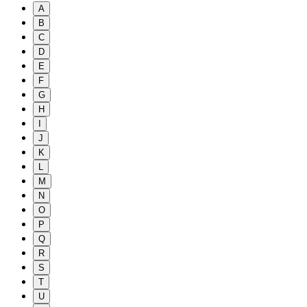
A
B
C
D
E
F
G
H
I
J
K
L
M
N
O
P
Q
R
S
T
U