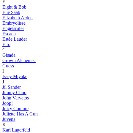
E
Eight & Bob
Elie Saab
Elizabeth Arden
Embryolisse
Engelsrufer
Escada
Estée Lauder
Etro
G
Gisada
Grown Alchemist
Guess
I
Issey Miyake
J
Jil Sander
Jimmy Choo
John Varvatos
Joop!
Juicy Couture
Juliette Has A Gun
Juvena
K
Karl Lagerfeld