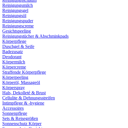
Reinigungsschaum
Reinigungsmilch
Reinigungsgel
Reinigungsöl
Reinigungspuder
Reinigungscreme
Gesichtspeeling
Reinigungstücher & Abschminkpads
Körperpflege
Duschgel & Seife
Badezusatz
Deodorant
Körpermilch
Körpercreme
Straffende Körperpflege
Körperpeeling
Körperöl, Massageöl
Körperspray
Hals, Dekolleté & Brust
Cellulite & Dehnungsstreifen
Intimpflege & -hygiene
Accessoires
Sonnenpflege
Sets & Reisegrößen
Sonnenschutz Körper