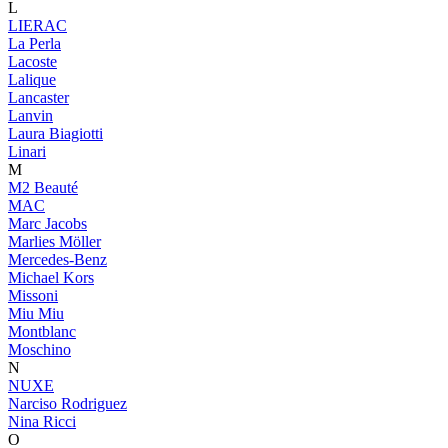
L
LIERAC
La Perla
Lacoste
Lalique
Lancaster
Lanvin
Laura Biagiotti
Linari
M
M2 Beauté
MAC
Marc Jacobs
Marlies Möller
Mercedes-Benz
Michael Kors
Missoni
Miu Miu
Montblanc
Moschino
N
NUXE
Narciso Rodriguez
Nina Ricci
O