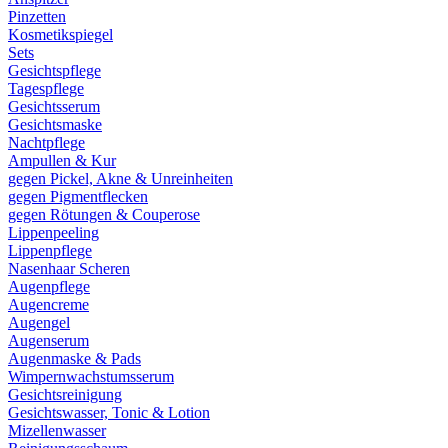
Pinzetten
Kosmetikspiegel
Sets
Gesichtspflege
Tagespflege
Gesichtsserum
Gesichtsmaske
Nachtpflege
Ampullen & Kur
gegen Pickel, Akne & Unreinheiten
gegen Pigmentflecken
gegen Rötungen & Couperose
Lippenpeeling
Lippenpflege
Nasenhaar Scheren
Augenpflege
Augencreme
Augengel
Augenserum
Augenmaske & Pads
Wimpernwachstumsserum
Gesichtsreinigung
Gesichtswasser, Tonic & Lotion
Mizellenwasser