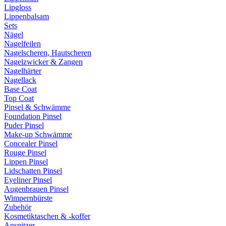
Lipgloss
Lippenbalsam
Sets
Nägel
Nagelfeilen
Nagelscheren, Hautscheren
Nagelzwicker & Zangen
Nagelhärter
Nagellack
Base Coat
Top Coat
Pinsel & Schwämme
Foundation Pinsel
Puder Pinsel
Make-up Schwämme
Concealer Pinsel
Rouge Pinsel
Lippen Pinsel
Lidschatten Pinsel
Eyeliner Pinsel
Augenbrauen Pinsel
Wimpernbürste
Zubehör
Kosmetiktaschen & -koffer
Anspitzer