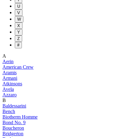
U
V
W
X
Y
Z
#
A
Aerin
American Crew
Aramis
Armani
Atkinsons
Avela
Azzaro
B
Baldessarini
Bench
Biotherm Homme
Bond No. 9
Boucheron
Bridgerton