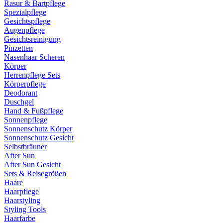
Rasur & Bartpflege
Spezialpflege
Gesichtspflege
Augenpflege
Gesichtsreinigung
Pinzetten
Nasenhaar Scheren
Körper
Herrenpflege Sets
Körperpflege
Deodorant
Duschgel
Hand & Fußpflege
Sonnenpflege
Sonnenschutz Körper
Sonnenschutz Gesicht
Selbstbräuner
After Sun
After Sun Gesicht
Sets & Reisegrößen
Haare
Haarpflege
Haarstyling
Styling Tools
Haarfarbe