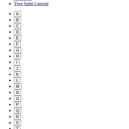
Yves Saint Laurent
A
B
C
D
E
F
G
H
I
J
K
L
M
N
O
P
Q
R
S
T