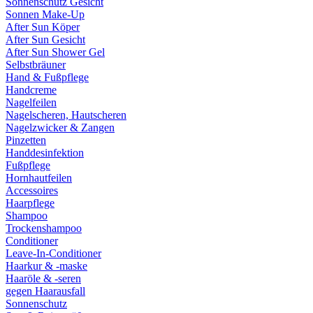
Sonnenschutz Gesicht
Sonnen Make-Up
After Sun Köper
After Sun Gesicht
After Sun Shower Gel
Selbstbräuner
Hand & Fußpflege
Handcreme
Nagelfeilen
Nagelscheren, Hautscheren
Nagelzwicker & Zangen
Pinzetten
Handdesinfektion
Fußpflege
Hornhautfeilen
Accessoires
Haarpflege
Shampoo
Trockenshampoo
Conditioner
Leave-In-Conditioner
Haarkur & -maske
Haaröle & -seren
gegen Haarausfall
Sonnenschutz