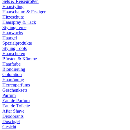
Sets & Reisegrößen
Haarstyling
Haarschaum & Festiger
Hitzeschutz
Haarspray & -lack
Stylingcreme
Haarwachs
Haargel
Spezialprodukte
Styling Tools
Haarscheren
Bürsten & Kämme
Haarfarbe
Blondierung
Coloration
Haartönung
Herrenparfums
Geschenksets
Parfum
Eau de Parfum
Eau de Toilette
After Shave
Deodorants
Duschgel
Gesicht