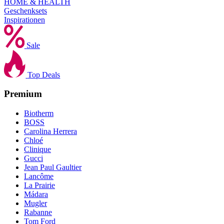
HOME & HEALTH
Geschenksets
Inspirationen
Sale
Top Deals
Premium
Biotherm
BOSS
Carolina Herrera
Chloé
Clinique
Gucci
Jean Paul Gaultier
Lancôme
La Prairie
Mádara
Mugler
Rabanne
Tom Ford