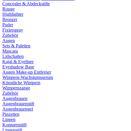
Concealer & Abdeckstifte
Rouge
Highlighter
Bronzer
Puder
Fixierspray
Zubehör
Augen
Sets & Paletten
Mascara
Lidschatten
Kajal & Eyeliner
Eyeshadow Base
Augen Make-up Entferner
Wimpern-Wachstumsserum
Künstliche Wimpern
Wimpernzange
Zubehör
Augenbrauen
Augenbrauenstift
Augenbrauengel
Pinzetten
Lippen
Konturenstift
Lippenstift