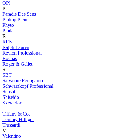
OPI
P
Paradis Des Sens
Philipp Plein
Phyto
Prada
R
REN
Ralph Lauren
Revlon Professional
Rochas
Roger & Gallet
S
SBT
Salvatore Ferragamo
Schwarzkopf Professional
Sensai
Shiseido
Skeyndor
T
Tiffany & Co.
Tommy Hilfiger
Trussardi
V
Valentino