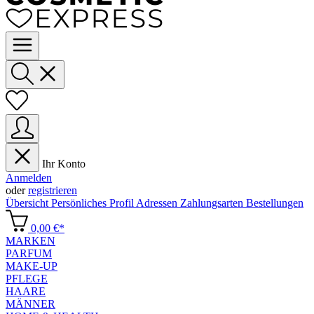
Ihr Konto
Anmelden
oder
registrieren
Übersicht
Persönliches Profil
Adressen
Zahlungsarten
Bestellungen
0,00 €*
MARKEN
PARFUM
MAKE-UP
PFLEGE
HAARE
MÄNNER