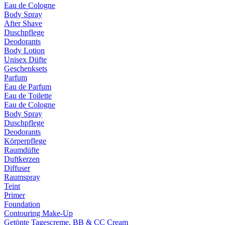
Eau de Cologne
Body Spray
After Shave
Duschpflege
Deodorants
Body Lotion
Unisex Düfte
Geschenksets
Parfum
Eau de Parfum
Eau de Toilette
Eau de Cologne
Body Spray
Duschpflege
Deodorants
Körperpflege
Raumdüfte
Duftkerzen
Diffuser
Raumspray
Teint
Primer
Foundation
Contouring Make-Up
Getönte Tagescreme, BB & CC Cream