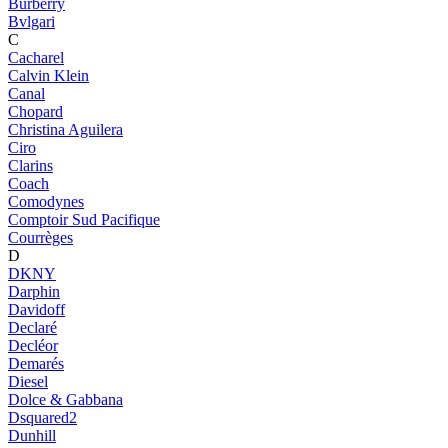
Burberry
Bvlgari
C
Cacharel
Calvin Klein
Canal
Chopard
Christina Aguilera
Ciro
Clarins
Coach
Comodynes
Comptoir Sud Pacifique
Courrèges
D
DKNY
Darphin
Davidoff
Declaré
Decléor
Demarés
Diesel
Dolce & Gabbana
Dsquared2
Dunhill