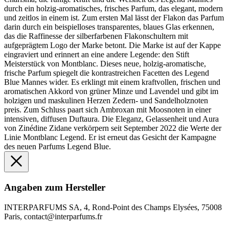
durch ein holzig-aromatisches, frisches Parfum, das elegant, modern
und zeitlos in einem ist. Zum ersten Mal lässt der Flakon das Parfum
darin durch ein beispielloses transparentes, blaues Glas erkennen,
das die Raffinesse der silberfarbenen Flakonschultern mit
aufgeprägtem Logo der Marke betont. Die Marke ist auf der Kappe
eingraviert und erinnert an eine andere Legende: den Stift
Meisterstück von Montblanc. Dieses neue, holzig-aromatische,
frische Parfum spiegelt die kontrastreichen Facetten des Legend
Blue Mannes wider. Es erklingt mit einem kraftvollen, frischen und
aromatischen Akkord von grüner Minze und Lavendel und gibt im
holzigen und maskulinen Herzen Zedern- und Sandelholznoten
preis. Zum Schluss paart sich Ambroxan mit Moosnoten in einer
intensiven, diffusen Duftaura. Die Eleganz, Gelassenheit und Aura
von Zinédine Zidane verkörpern seit September 2022 die Werte der
Linie Montblanc Legend. Er ist erneut das Gesicht der Kampagne
des neuen Parfums Legend Blue.
Angaben zum Hersteller
INTERPARFUMS SA, 4, Rond-Point des Champs Elysées, 75008
Paris, contact@interparfums.fr