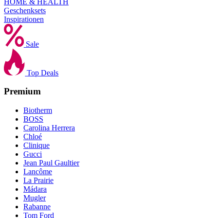
HOME & HEALTH
Geschenksets
Inspirationen
Sale
Top Deals
Premium
Biotherm
BOSS
Carolina Herrera
Chloé
Clinique
Gucci
Jean Paul Gaultier
Lancôme
La Prairie
Mádara
Mugler
Rabanne
Tom Ford