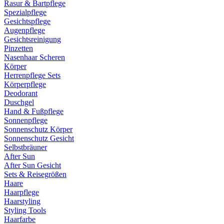
Rasur & Bartpflege
Spezialpflege
Gesichtspflege
Augenpflege
Gesichtsreinigung
Pinzetten
Nasenhaar Scheren
Körper
Herrenpflege Sets
Körperpflege
Deodorant
Duschgel
Hand & Fußpflege
Sonnenpflege
Sonnenschutz Körper
Sonnenschutz Gesicht
Selbstbräuner
After Sun
After Sun Gesicht
Sets & Reisegrößen
Haare
Haarpflege
Haarstyling
Styling Tools
Haarfarbe