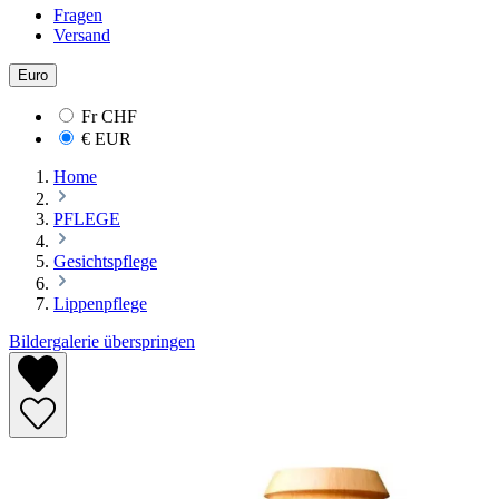
Fragen
Versand
Euro
Fr
CHF
€
EUR
Home
PFLEGE
Gesichtspflege
Lippenpflege
Bildergalerie überspringen