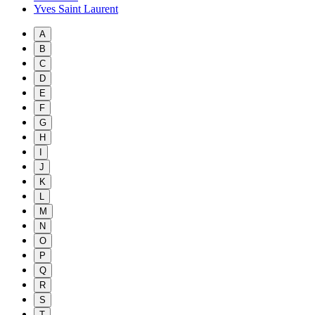
Yves Saint Laurent
A
B
C
D
E
F
G
H
I
J
K
L
M
N
O
P
Q
R
S
T