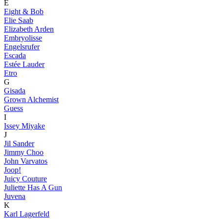
E
Eight & Bob
Elie Saab
Elizabeth Arden
Embryolisse
Engelsrufer
Escada
Estée Lauder
Etro
G
Gisada
Grown Alchemist
Guess
I
Issey Miyake
J
Jil Sander
Jimmy Choo
John Varvatos
Joop!
Juicy Couture
Juliette Has A Gun
Juvena
K
Karl Lagerfeld