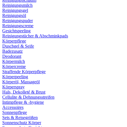
Reinigungsschaum
Reinigungsmilch
Reinigungsgel
Reinigungsöl
Reinigungspuder
Reinigungscreme
Gesichtspeeling
Reinigungstücher & Abschminkpads
Körperpflege
Duschgel & Seife
Badezusatz
Deodorant
Körpermilch
Körpercreme
Straffende Körperpflege
Körperpeeling
Körperöl, Massageöl
Körperspray
Hals, Dekolleté & Brust
Cellulite & Dehnungsstreifen
Intimpflege & -hygiene
Accessoires
Sonnenpflege
Sets & Reisegrößen
Sonnenschutz Körper