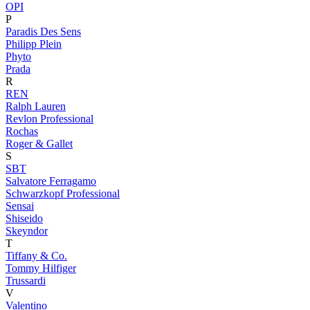
OPI
P
Paradis Des Sens
Philipp Plein
Phyto
Prada
R
REN
Ralph Lauren
Revlon Professional
Rochas
Roger & Gallet
S
SBT
Salvatore Ferragamo
Schwarzkopf Professional
Sensai
Shiseido
Skeyndor
T
Tiffany & Co.
Tommy Hilfiger
Trussardi
V
Valentino