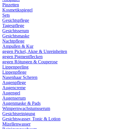
Pinzetten
Kosmetikspiegel
Sets
Gesichtspflege
Tagespflege
Gesichtsserum
Gesichtsmaske
Nachtpflege
Ampullen & Kur
gegen Pickel, Akne & Unreinheiten
gegen Pigmentflecken
gegen Rötungen & Couperose
Lippenpeeling
Lippenpflege
Nasenhaar Scheren
Augenpflege
Augencreme
Augengel
Augenserum
Augenmaske & Pads
Wimpernwachstumsserum
Gesichtsreinigung
Gesichtswasser, Tonic & Lotion
Mizellenwasser