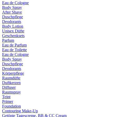
Eau de Cologne
Body Spray
After Shave
Duschpflege
Deodorants
Body Lotion
Unisex Düfte
Geschenksets
Parfum
Eau de Parfum
Eau de Toilette
Eau de Cologne
Body Spray
Duschpflege
Deodorants
Körperpflege
Raumdüfte
Duftkerzen
Diffuser
Raumspray
Teint
Primer
Foundation
Contouring Make-Up
Getönte Tagescreme, BB & CC Cream