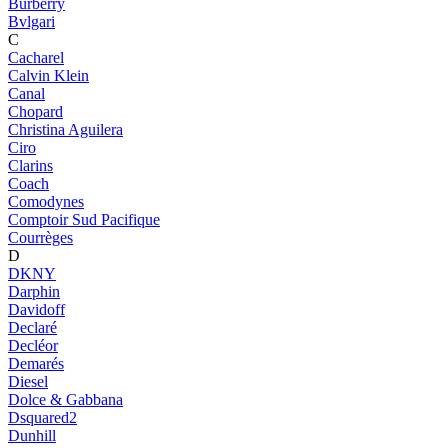
Burberry
Bvlgari
C
Cacharel
Calvin Klein
Canal
Chopard
Christina Aguilera
Ciro
Clarins
Coach
Comodynes
Comptoir Sud Pacifique
Courrèges
D
DKNY
Darphin
Davidoff
Declaré
Decléor
Demarés
Diesel
Dolce & Gabbana
Dsquared2
Dunhill