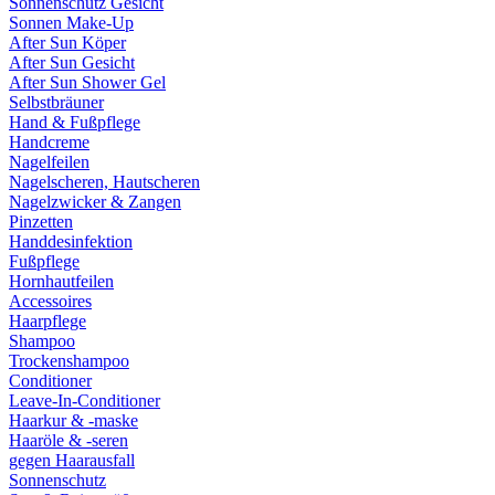
Sonnenschutz Gesicht
Sonnen Make-Up
After Sun Köper
After Sun Gesicht
After Sun Shower Gel
Selbstbräuner
Hand & Fußpflege
Handcreme
Nagelfeilen
Nagelscheren, Hautscheren
Nagelzwicker & Zangen
Pinzetten
Handdesinfektion
Fußpflege
Hornhautfeilen
Accessoires
Haarpflege
Shampoo
Trockenshampoo
Conditioner
Leave-In-Conditioner
Haarkur & -maske
Haaröle & -seren
gegen Haarausfall
Sonnenschutz