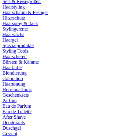
Sets & Reisegrößen
Haarstyling
Haarschaum & Festiger
Hitzeschutz
Haarspray & -lack
Stylingcreme
Haarwachs
Haargel
Spezialprodukte
Styling Tools
Haarscheren
Bürsten & Kämme
Haarfarbe
Blondierung
Coloration
Haartönung
Herrenparfums
Geschenksets
Parfum
Eau de Parfum
Eau de Toilette
After Shave
Deodorants
Duschgel
Gesicht