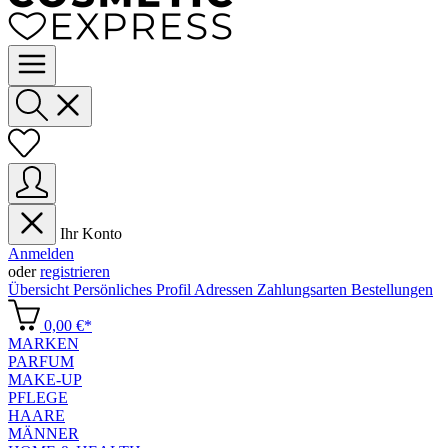
Ihr Konto
Anmelden
oder
registrieren
Übersicht
Persönliches Profil
Adressen
Zahlungsarten
Bestellungen
0,00 €*
MARKEN
PARFUM
MAKE-UP
PFLEGE
HAARE
MÄNNER