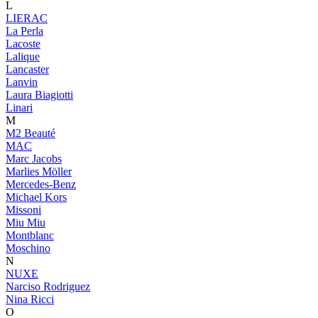
L
LIERAC
La Perla
Lacoste
Lalique
Lancaster
Lanvin
Laura Biagiotti
Linari
M
M2 Beauté
MAC
Marc Jacobs
Marlies Möller
Mercedes-Benz
Michael Kors
Missoni
Miu Miu
Montblanc
Moschino
N
NUXE
Narciso Rodriguez
Nina Ricci
O