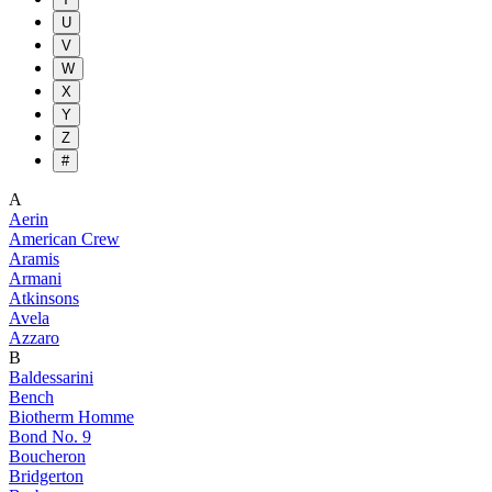
U
V
W
X
Y
Z
#
A
Aerin
American Crew
Aramis
Armani
Atkinsons
Avela
Azzaro
B
Baldessarini
Bench
Biotherm Homme
Bond No. 9
Boucheron
Bridgerton