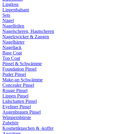
Lipgloss
Lippenbalsam
Sets
Nägel
Nagelfeilen
Nagelscheren, Hautscheren
Nagelzwicker & Zangen
Nagelhärter
Nagellack
Base Coat
Top Coat
Pinsel & Schwämme
Foundation Pinsel
Puder Pinsel
Make-up Schwämme
Concealer Pinsel
Rouge Pinsel
Lippen Pinsel
Lidschatten Pinsel
Eyeliner Pinsel
Augenbrauen Pinsel
Wimpernbürste
Zubehör
Kosmetiktaschen & -koffer
Anspitzer