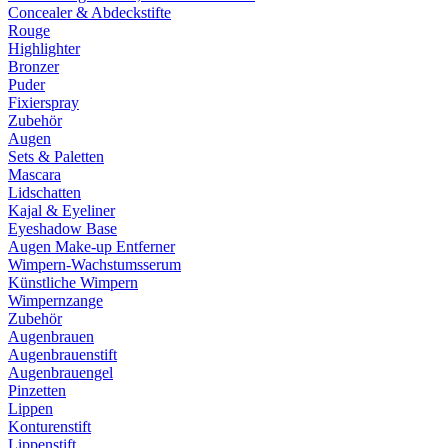
Concealer & Abdeckstifte
Rouge
Highlighter
Bronzer
Puder
Fixierspray
Zubehör
Augen
Sets & Paletten
Mascara
Lidschatten
Kajal & Eyeliner
Eyeshadow Base
Augen Make-up Entferner
Wimpern-Wachstumsserum
Künstliche Wimpern
Wimpernzange
Zubehör
Augenbrauen
Augenbrauenstift
Augenbrauengel
Pinzetten
Lippen
Konturenstift
Lippenstift