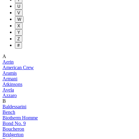
U
V
W
X
Y
Z
#
A
Aerin
American Crew
Aramis
Armani
Atkinsons
Avela
Azzaro
B
Baldessarini
Bench
Biotherm Homme
Bond No. 9
Boucheron
Bridgerton