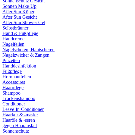
Sonnenschutz Gesicht
Sonnen Make-Up
After Sun Köper
After Sun Gesicht
After Sun Shower Gel
Selbstbräuner
Hand & Fußpflege
Handcreme
Nagelfeilen
Nagelscheren, Hautscheren
Nagelzwicker & Zangen
Pinzetten
Handdesinfektion
Fußpflege
Hornhautfeilen
Accessoires
Haarpflege
Shampoo
Trockenshampoo
Conditioner
Leave-In-Conditioner
Haarkur & -maske
Haaröle & -seren
gegen Haarausfall
Sonnenschutz