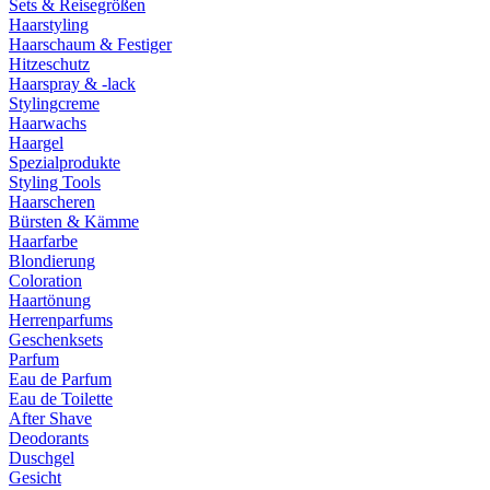
Sets & Reisegrößen
Haarstyling
Haarschaum & Festiger
Hitzeschutz
Haarspray & -lack
Stylingcreme
Haarwachs
Haargel
Spezialprodukte
Styling Tools
Haarscheren
Bürsten & Kämme
Haarfarbe
Blondierung
Coloration
Haartönung
Herrenparfums
Geschenksets
Parfum
Eau de Parfum
Eau de Toilette
After Shave
Deodorants
Duschgel
Gesicht