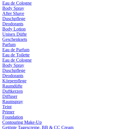
Eau de Cologne
Body Spray
After Shave
Duschpflege
Deodorants
Body Lotion
Unisex Düfte
Geschenksets
Parfum
Eau de Parfum
Eau de Toilette
Eau de Cologne
Body Spray
Duschpflege
Deodorants
Körperpflege
Raumdüfte
Duftkerzen
Diffuser
Raumspray
Teint
Primer
Foundation
Contouring Make-Up
Getönte Tagescreme, BB & CC Cream