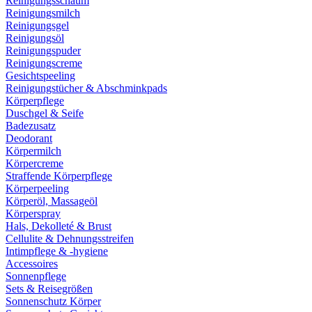
Reinigungsschaum
Reinigungsmilch
Reinigungsgel
Reinigungsöl
Reinigungspuder
Reinigungscreme
Gesichtspeeling
Reinigungstücher & Abschminkpads
Körperpflege
Duschgel & Seife
Badezusatz
Deodorant
Körpermilch
Körpercreme
Straffende Körperpflege
Körperpeeling
Körperöl, Massageöl
Körperspray
Hals, Dekolleté & Brust
Cellulite & Dehnungsstreifen
Intimpflege & -hygiene
Accessoires
Sonnenpflege
Sets & Reisegrößen
Sonnenschutz Körper