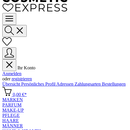
Ihr Konto
Anmelden
oder
registrieren
Übersicht
Persönliches Profil
Adressen
Zahlungsarten
Bestellungen
0,00 €*
MARKEN
PARFUM
MAKE-UP
PFLEGE
HAARE
MÄNNER