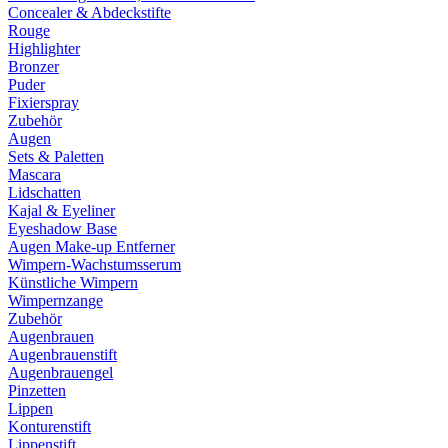
Concealer & Abdeckstifte
Rouge
Highlighter
Bronzer
Puder
Fixierspray
Zubehör
Augen
Sets & Paletten
Mascara
Lidschatten
Kajal & Eyeliner
Eyeshadow Base
Augen Make-up Entferner
Wimpern-Wachstumsserum
Künstliche Wimpern
Wimpernzange
Zubehör
Augenbrauen
Augenbrauenstift
Augenbrauengel
Pinzetten
Lippen
Konturenstift
Lippenstift