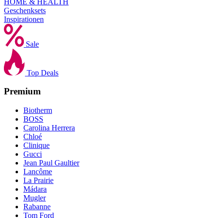
HOME & HEALTH
Geschenksets
Inspirationen
Sale
Top Deals
Premium
Biotherm
BOSS
Carolina Herrera
Chloé
Clinique
Gucci
Jean Paul Gaultier
Lancôme
La Prairie
Mádara
Mugler
Rabanne
Tom Ford