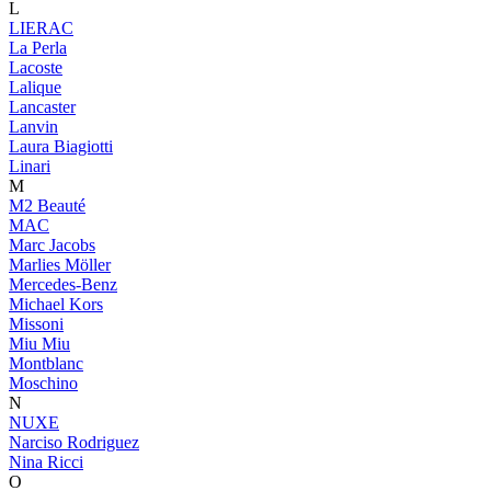
L
LIERAC
La Perla
Lacoste
Lalique
Lancaster
Lanvin
Laura Biagiotti
Linari
M
M2 Beauté
MAC
Marc Jacobs
Marlies Möller
Mercedes-Benz
Michael Kors
Missoni
Miu Miu
Montblanc
Moschino
N
NUXE
Narciso Rodriguez
Nina Ricci
O