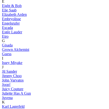
E
Eight & Bob
Elie Saab
Elizabeth Arden
Embryolisse
Engelsrufer
Escada
Estée Lauder
Etro
G
Gisada
Grown Alchemist
Guess
I
Issey Miyake
J
Jil Sander
Jimmy Choo
John Varvatos
Joop!
Juicy Couture
Juliette Has A Gun
Juvena
K
Karl Lagerfeld