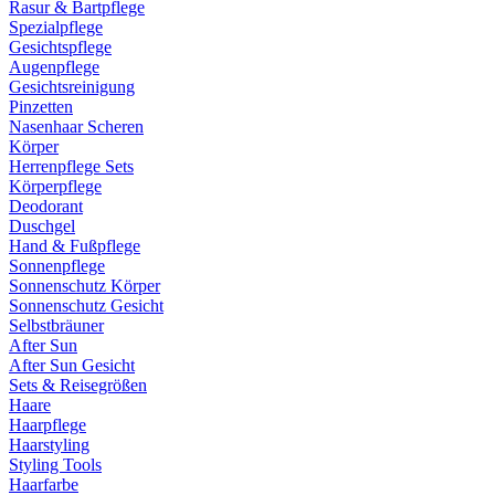
Rasur & Bartpflege
Spezialpflege
Gesichtspflege
Augenpflege
Gesichtsreinigung
Pinzetten
Nasenhaar Scheren
Körper
Herrenpflege Sets
Körperpflege
Deodorant
Duschgel
Hand & Fußpflege
Sonnenpflege
Sonnenschutz Körper
Sonnenschutz Gesicht
Selbstbräuner
After Sun
After Sun Gesicht
Sets & Reisegrößen
Haare
Haarpflege
Haarstyling
Styling Tools
Haarfarbe