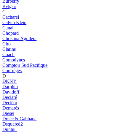
Burberry
Bvlgari
C
Cacharel
Calvin Klein
Canal
Chopard
Christina Aguilera
Ciro
Clarins
Coach
Comodynes
Comptoir Sud Pacifique
Courrèges
D
DKNY
Darphin
Davidoff
Declaré
Decléor
Demarés
Diesel
Dolce & Gabbana
Dsquared2
Dunhill