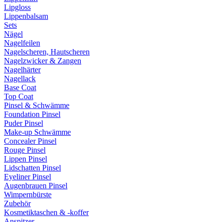
Lipgloss
Lippenbalsam
Sets
Nägel
Nagelfeilen
Nagelscheren, Hautscheren
Nagelzwicker & Zangen
Nagelhärter
Nagellack
Base Coat
Top Coat
Pinsel & Schwämme
Foundation Pinsel
Puder Pinsel
Make-up Schwämme
Concealer Pinsel
Rouge Pinsel
Lippen Pinsel
Lidschatten Pinsel
Eyeliner Pinsel
Augenbrauen Pinsel
Wimpernbürste
Zubehör
Kosmetiktaschen & -koffer
Anspitzer