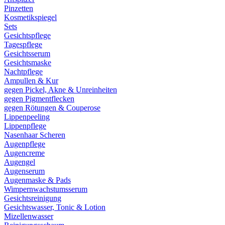
Pinzetten
Kosmetikspiegel
Sets
Gesichtspflege
Tagespflege
Gesichtsserum
Gesichtsmaske
Nachtpflege
Ampullen & Kur
gegen Pickel, Akne & Unreinheiten
gegen Pigmentflecken
gegen Rötungen & Couperose
Lippenpeeling
Lippenpflege
Nasenhaar Scheren
Augenpflege
Augencreme
Augengel
Augenserum
Augenmaske & Pads
Wimpernwachstumsserum
Gesichtsreinigung
Gesichtswasser, Tonic & Lotion
Mizellenwasser