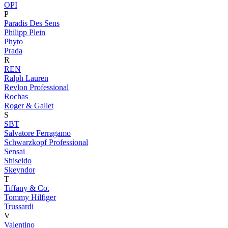
OPI
P
Paradis Des Sens
Philipp Plein
Phyto
Prada
R
REN
Ralph Lauren
Revlon Professional
Rochas
Roger & Gallet
S
SBT
Salvatore Ferragamo
Schwarzkopf Professional
Sensai
Shiseido
Skeyndor
T
Tiffany & Co.
Tommy Hilfiger
Trussardi
V
Valentino