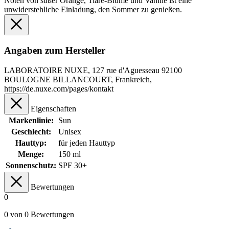
Noten von süßer Orange, Tiare-Blume und Vanille ist eine
unwiderstehliche Einladung, den Sommer zu genießen.
Angaben zum Hersteller
LABORATOIRE NUXE, 127 rue d'Aguesseau 92100
BOULOGNE BILLANCOURT, Frankreich,
https://de.nuxe.com/pages/kontakt
Eigenschaften
Markenlinie:
Sun
Geschlecht:
Unisex
Hauttyp:
für jeden Hauttyp
Menge:
150 ml
Sonnenschutz:
SPF 30+
Bewertungen
0
0 von 0 Bewertungen