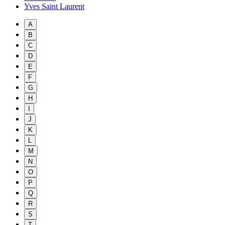
Yves Saint Laurent
A
B
C
D
E
F
G
H
I
J
K
L
M
N
O
P
Q
R
S
T