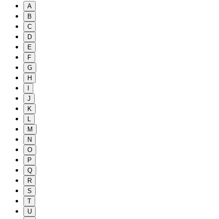
A
B
C
D
E
F
G
H
I
J
K
L
M
N
O
P
Q
R
S
T
U