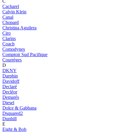
C
Cacharel
Calvin Klein
Canal
Chopard
Christina Aguilera
Ciro
Clarins
Coach
Comodynes
Comptoir Sud Pacifique
Courrèges
D
DKNY
Darphin
Davidoff
Declaré
Decléor
Demarés
Diesel
Dolce & Gabbana
Dsquared2
Dunhill
E
Eight & Bob