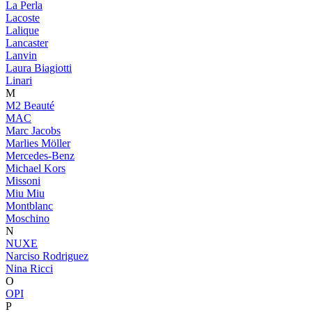
La Perla
Lacoste
Lalique
Lancaster
Lanvin
Laura Biagiotti
Linari
M
M2 Beauté
MAC
Marc Jacobs
Marlies Möller
Mercedes-Benz
Michael Kors
Missoni
Miu Miu
Montblanc
Moschino
N
NUXE
Narciso Rodriguez
Nina Ricci
O
OPI
P