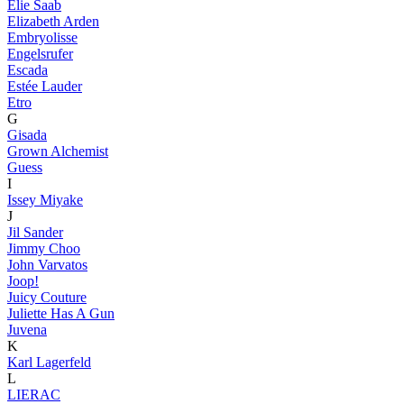
Elie Saab
Elizabeth Arden
Embryolisse
Engelsrufer
Escada
Estée Lauder
Etro
G
Gisada
Grown Alchemist
Guess
I
Issey Miyake
J
Jil Sander
Jimmy Choo
John Varvatos
Joop!
Juicy Couture
Juliette Has A Gun
Juvena
K
Karl Lagerfeld
L
LIERAC