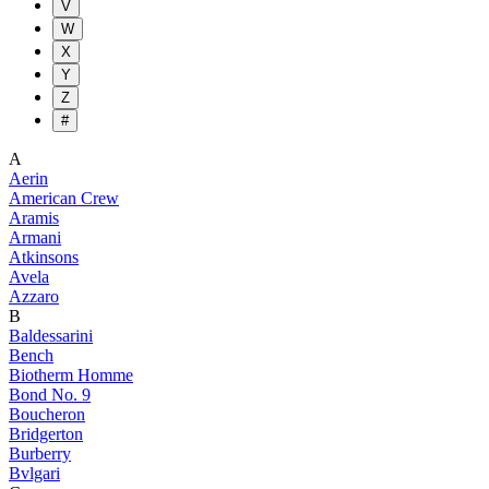
V
W
X
Y
Z
#
A
Aerin
American Crew
Aramis
Armani
Atkinsons
Avela
Azzaro
B
Baldessarini
Bench
Biotherm Homme
Bond No. 9
Boucheron
Bridgerton
Burberry
Bvlgari