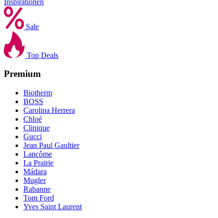
Inspirationen
Sale
Top Deals
Premium
Biotherm
BOSS
Carolina Herrera
Chloé
Clinique
Gucci
Jean Paul Gaultier
Lancôme
La Prairie
Mádara
Mugler
Rabanne
Tom Ford
Yves Saint Laurent