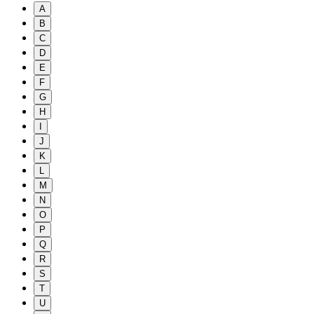
A
B
C
D
E
F
G
H
I
J
K
L
M
N
O
P
Q
R
S
T
U