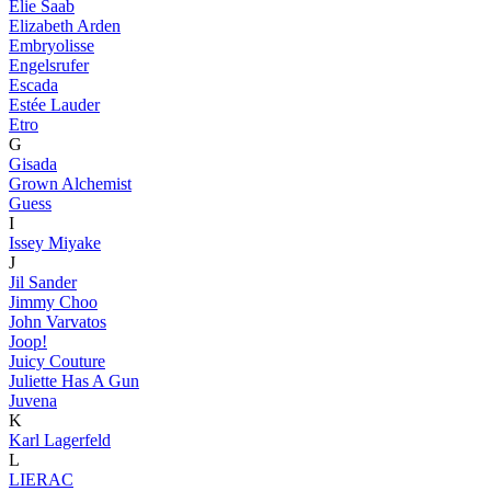
Elie Saab
Elizabeth Arden
Embryolisse
Engelsrufer
Escada
Estée Lauder
Etro
G
Gisada
Grown Alchemist
Guess
I
Issey Miyake
J
Jil Sander
Jimmy Choo
John Varvatos
Joop!
Juicy Couture
Juliette Has A Gun
Juvena
K
Karl Lagerfeld
L
LIERAC