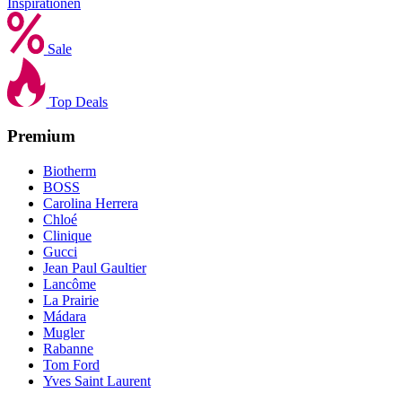
Inspirationen
Sale
Top Deals
Premium
Biotherm
BOSS
Carolina Herrera
Chloé
Clinique
Gucci
Jean Paul Gaultier
Lancôme
La Prairie
Mádara
Mugler
Rabanne
Tom Ford
Yves Saint Laurent