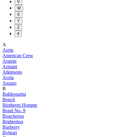
V
W
X
Y
Z
#
A
Aerin
American Crew
Aramis
Armani
Atkinsons
Avela
Azzaro
B
Baldessarini
Bench
Biotherm Homme
Bond No. 9
Boucheron
Bridgerton
Burberry
Bvlgari