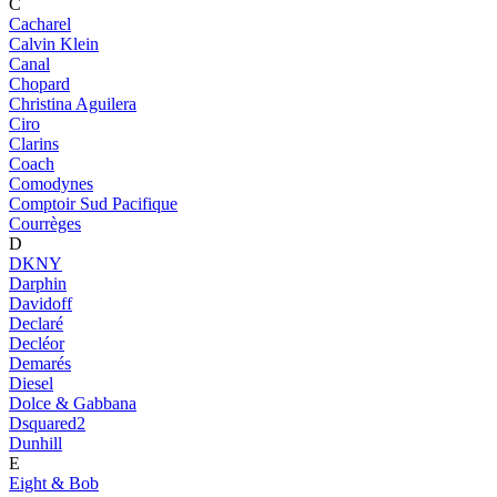
C
Cacharel
Calvin Klein
Canal
Chopard
Christina Aguilera
Ciro
Clarins
Coach
Comodynes
Comptoir Sud Pacifique
Courrèges
D
DKNY
Darphin
Davidoff
Declaré
Decléor
Demarés
Diesel
Dolce & Gabbana
Dsquared2
Dunhill
E
Eight & Bob