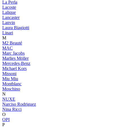
La Perla
Lacoste
Lalique
Lancaster
Lanvin
Laura Biagiotti
Linari
M
M2 Beauté
MAC
Marc Jacobs
Marlies Möller
Mercedes-Benz
Michael Kors
Missoni
Miu Miu
Montblanc
Moschino
N
NUXE
Narciso Rodriguez
Nina Ricci
O
OPI
P