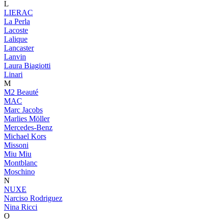
L
LIERAC
La Perla
Lacoste
Lalique
Lancaster
Lanvin
Laura Biagiotti
Linari
M
M2 Beauté
MAC
Marc Jacobs
Marlies Möller
Mercedes-Benz
Michael Kors
Missoni
Miu Miu
Montblanc
Moschino
N
NUXE
Narciso Rodriguez
Nina Ricci
O