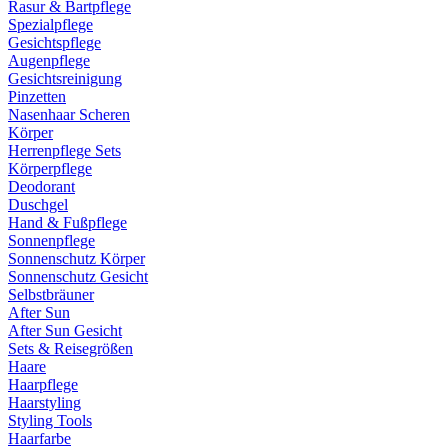
Rasur & Bartpflege
Spezialpflege
Gesichtspflege
Augenpflege
Gesichtsreinigung
Pinzetten
Nasenhaar Scheren
Körper
Herrenpflege Sets
Körperpflege
Deodorant
Duschgel
Hand & Fußpflege
Sonnenpflege
Sonnenschutz Körper
Sonnenschutz Gesicht
Selbstbräuner
After Sun
After Sun Gesicht
Sets & Reisegrößen
Haare
Haarpflege
Haarstyling
Styling Tools
Haarfarbe