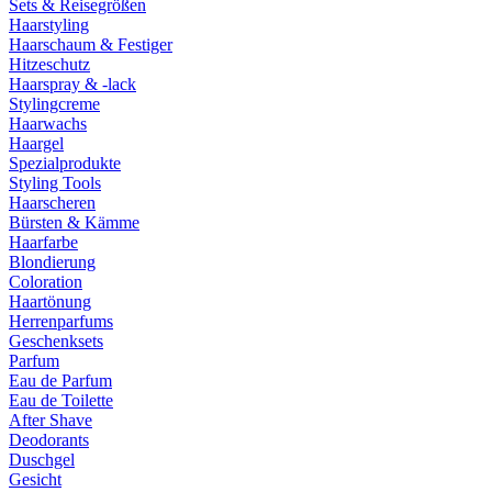
Sets & Reisegrößen
Haarstyling
Haarschaum & Festiger
Hitzeschutz
Haarspray & -lack
Stylingcreme
Haarwachs
Haargel
Spezialprodukte
Styling Tools
Haarscheren
Bürsten & Kämme
Haarfarbe
Blondierung
Coloration
Haartönung
Herrenparfums
Geschenksets
Parfum
Eau de Parfum
Eau de Toilette
After Shave
Deodorants
Duschgel
Gesicht