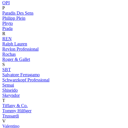
OPI
P
Paradis Des Sens
Philipp Plein
Phyto
Prada
R
REN
Ralph Lauren
Revlon Professional
Rochas
Roger & Gallet
S
SBT
Salvatore Ferragamo
Schwarzkopf Professional
Sensai
Shiseido
Skeyndor
T
Tiffany & Co.
Tommy Hilfiger
Trussardi
V
Valentino