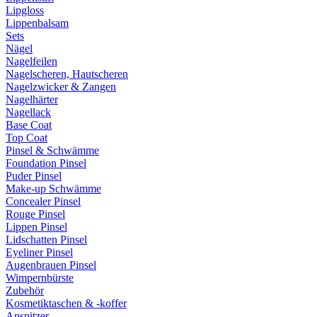
Lipgloss
Lippenbalsam
Sets
Nägel
Nagelfeilen
Nagelscheren, Hautscheren
Nagelzwicker & Zangen
Nagelhärter
Nagellack
Base Coat
Top Coat
Pinsel & Schwämme
Foundation Pinsel
Puder Pinsel
Make-up Schwämme
Concealer Pinsel
Rouge Pinsel
Lippen Pinsel
Lidschatten Pinsel
Eyeliner Pinsel
Augenbrauen Pinsel
Wimpernbürste
Zubehör
Kosmetiktaschen & -koffer
Anspitzer