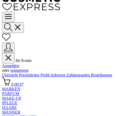
Ihr Konto
Anmelden
oder
registrieren
Übersicht
Persönliches Profil
Adressen
Zahlungsarten
Bestellungen
0,00 €*
MARKEN
PARFUM
MAKE-UP
PFLEGE
HAARE
MÄNNER