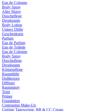
Eau de Cologne
Body Spray
After Shave
Duschpflege
Deodorants
Body Lotion
Unisex Düfte
Geschenksets
Parfum
Eau de Parfum
Eau de Toilette
Eau de Cologne
Body Spray
Duschpflege
Deodorants
Körperpflege
Raumdüfte
Duftkerzen
Diffuser
Raumspray
Teint
Primer
Foundation
Contouring Make-Up
Getönte Tagescreme, BB & CC Cream