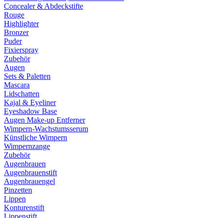
Concealer & Abdeckstifte
Rouge
Highlighter
Bronzer
Puder
Fixierspray
Zubehör
Augen
Sets & Paletten
Mascara
Lidschatten
Kajal & Eyeliner
Eyeshadow Base
Augen Make-up Entferner
Wimpern-Wachstumsserum
Künstliche Wimpern
Wimpernzange
Zubehör
Augenbrauen
Augenbrauenstift
Augenbrauengel
Pinzetten
Lippen
Konturenstift
Lippenstift