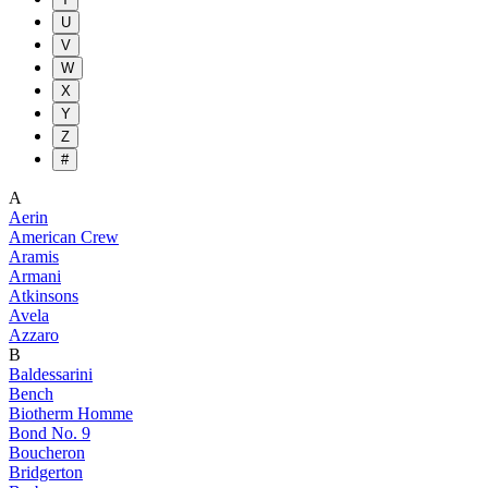
U
V
W
X
Y
Z
#
A
Aerin
American Crew
Aramis
Armani
Atkinsons
Avela
Azzaro
B
Baldessarini
Bench
Biotherm Homme
Bond No. 9
Boucheron
Bridgerton