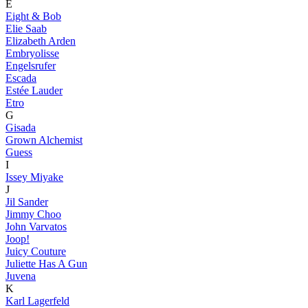
E
Eight & Bob
Elie Saab
Elizabeth Arden
Embryolisse
Engelsrufer
Escada
Estée Lauder
Etro
G
Gisada
Grown Alchemist
Guess
I
Issey Miyake
J
Jil Sander
Jimmy Choo
John Varvatos
Joop!
Juicy Couture
Juliette Has A Gun
Juvena
K
Karl Lagerfeld