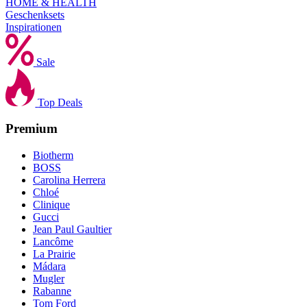
HOME & HEALTH
Geschenksets
Inspirationen
Sale
Top Deals
Premium
Biotherm
BOSS
Carolina Herrera
Chloé
Clinique
Gucci
Jean Paul Gaultier
Lancôme
La Prairie
Mádara
Mugler
Rabanne
Tom Ford