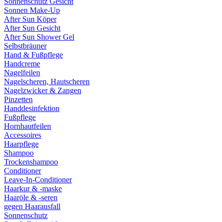
Sonnenschutz Gesicht
Sonnen Make-Up
After Sun Köper
After Sun Gesicht
After Sun Shower Gel
Selbstbräuner
Hand & Fußpflege
Handcreme
Nagelfeilen
Nagelscheren, Hautscheren
Nagelzwicker & Zangen
Pinzetten
Handdesinfektion
Fußpflege
Hornhautfeilen
Accessoires
Haarpflege
Shampoo
Trockenshampoo
Conditioner
Leave-In-Conditioner
Haarkur & -maske
Haaröle & -seren
gegen Haarausfall
Sonnenschutz