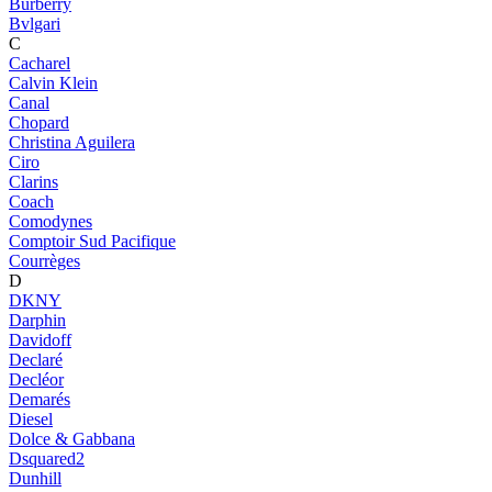
Burberry
Bvlgari
C
Cacharel
Calvin Klein
Canal
Chopard
Christina Aguilera
Ciro
Clarins
Coach
Comodynes
Comptoir Sud Pacifique
Courrèges
D
DKNY
Darphin
Davidoff
Declaré
Decléor
Demarés
Diesel
Dolce & Gabbana
Dsquared2
Dunhill