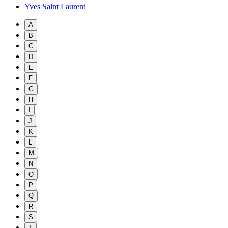
Yves Saint Laurent
A
B
C
D
E
F
G
H
I
J
K
L
M
N
O
P
Q
R
S
T