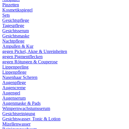
Pinzetten
Kosmetikspiegel
Sets
Gesichtspflege
Tagespflege
Gesichtsserum
Gesichtsmaske
Nachtpflege
Ampullen & Kur
gegen Pickel, Akne & Unreinheiten
gegen Pigmentflecken
gegen Rötungen & Couperose
Lippenpeeling
Lippenpflege
Nasenhaar Scheren
Augenpflege
Augencreme
Augengel
Augenserum
Augenmaske & Pads
Wimpernwachstumsserum
Gesichtsreinigung
Gesichtswasser, Tonic & Lotion
Mizellenwasser